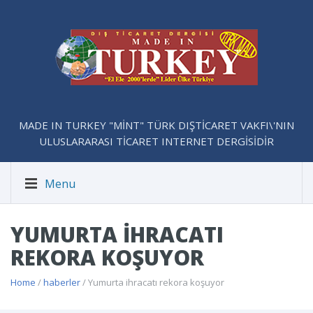
MADE IN TURKEY "MİNT" TÜRK DIŞTİCARET VAKFI\'NIN
ULUSLARARASI TİCARET INTERNET DERGİSİDİR
Menu
YUMURTA IHRACATI
REKORA KOŞUYOR
Home
/
haberler
/ Yumurta ihracatı rekora koşuyor