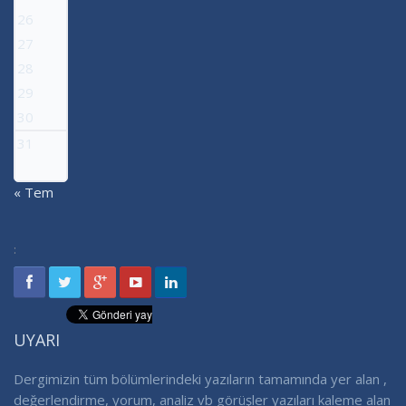
26
27
28
29
30
31
« Tem
:
UYARI
Dergimizin tüm bölümlerindeki yazıların tamamında yer alan ,
değerlendirme, yorum, analiz vb görüşler yazıları kaleme alan