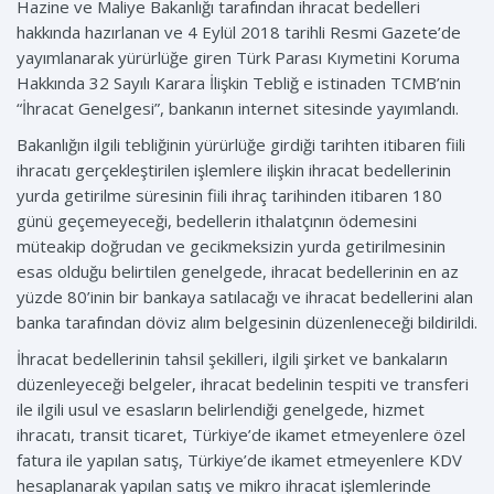
Hazine ve Maliye Bakanlığı tarafından ihracat bedelleri
hakkında hazırlanan ve 4 Eylül 2018 tarihli Resmi Gazete’de
yayımlanarak yürürlüğe giren Türk Parası Kıymetini Koruma
Hakkında 32 Sayılı Karara İlişkin Tebliğ e istinaden TCMB’nin
“İhracat Genelgesi”, bankanın internet sitesinde yayımlandı.
Bakanlığın ilgili tebliğinin yürürlüğe girdiği tarihten itibaren fiili
ihracatı gerçekleştirilen işlemlere ilişkin ihracat bedellerinin
yurda getirilme süresinin fiili ihraç tarihinden itibaren 180
günü geçemeyeceği, bedellerin ithalatçının ödemesini
müteakip doğrudan ve gecikmeksizin yurda getirilmesinin
esas olduğu belirtilen genelgede, ihracat bedellerinin en az
yüzde 80’inin bir bankaya satılacağı ve ihracat bedellerini alan
banka tarafından döviz alım belgesinin düzenleneceği bildirildi.
İhracat bedellerinin tahsil şekilleri, ilgili şirket ve bankaların
düzenleyeceği belgeler, ihracat bedelinin tespiti ve transferi
ile ilgili usul ve esasların belirlendiği genelgede, hizmet
ihracatı, transit ticaret, Türkiye’de ikamet etmeyenlere özel
fatura ile yapılan satış, Türkiye’de ikamet etmeyenlere KDV
hesaplanarak yapılan satış ve mikro ihracat işlemlerinde