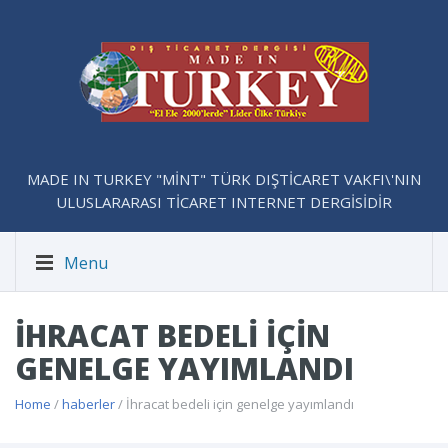
MADE IN TURKEY "MİNT" TÜRK DIŞTİCARET VAKFI\'NIN
ULUSLARARASI TİCARET INTERNET DERGİSİDİR
Menu
İHRACAT BEDELI IÇIN
GENELGE YAYIMLANDI
Home
/
haberler
/ İhracat bedeli için genelge yayımlandı