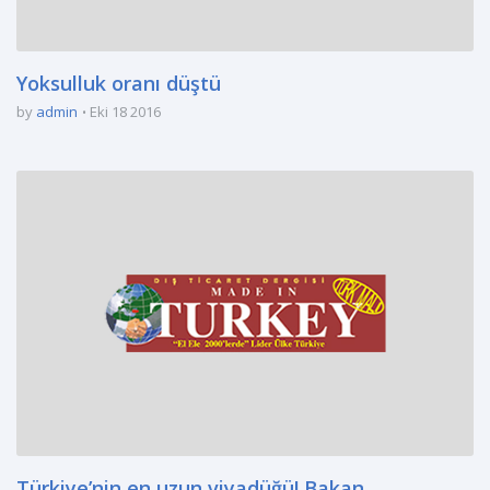
Yoksulluk oranı düştü
by
admin
Eki 18 2016
Türkiye’nin en uzun viyadüğü! Bakan