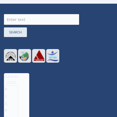
SEARCH
Haziran
2026
P
S
Ç
P