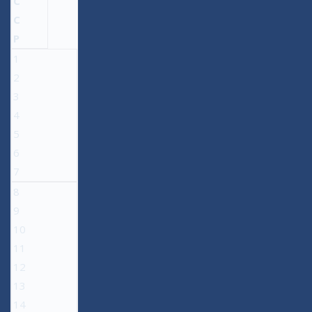
C
C
P
1
2
3
4
5
6
7
8
9
10
11
12
13
14