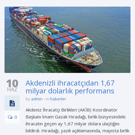
10
Akdenizli ihracatçıdan 1,67
HAZ
milyar dolarlık performans
by
admin
in
haberler
Akdeniz İhracatçı Birlikleri (AKİB) Koordinatör
Başkanı İmam Gazali Hıradağı, birlik bünyesindeki
0
ihracatın geçen ay 1,67 milyar dolara ulaştığını
bildirdi. Hıradağı, yazılı açıklamasında, mayısta birlik