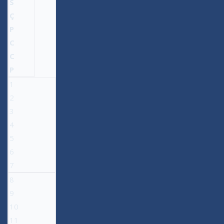
S
Ç
P
C
C
P
1
2
3
4
5
6
7
8
9
10
11