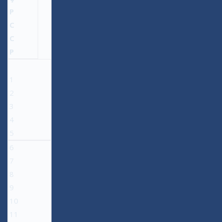
P
C
C
P
1
2
3
4
5
6
7
8
9
10
11