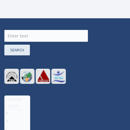
SEARCH
Temmuz
2026
P
S
Ç