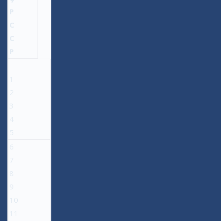
P
C
C
P
1
2
3
4
5
6
7
8
9
10
11