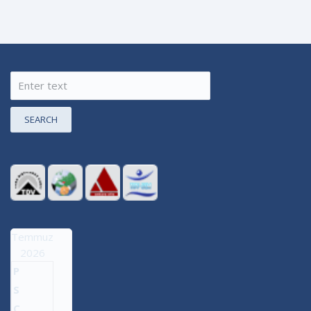
SEARCH
Temmuz
2026
P
S
Ç