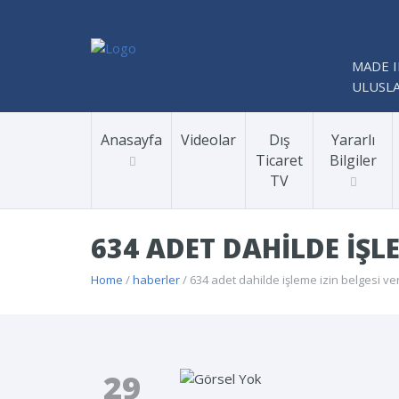
MADE I
ULUSLA
Anasayfa
Videolar
Dış
Yararlı
Ticaret
Bilgiler
TV
634 ADET DAHILDE IŞLE
Home
/
haberler
/ 634 adet dahilde işleme izin belgesi ver
29