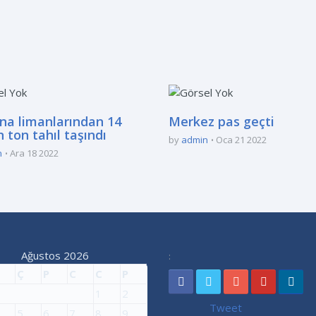
na limanlarından 14
Merkez pas geçti
 ton tahıl taşındı
by
admin
Oca 21 2022
n
Ara 18 2022
Ağustos 2026
:
Ç
P
C
C
P
1
2
Tweet
5
6
7
8
9