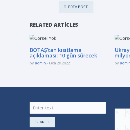
PREV POST
RELATED ARTICLES
BOTAŞ’tan kısıtlama
Ukray
açıklaması: 10 gün sürecek
milyon
by
admin
Oca 20 2022
by
admi
P
S
SEARCH
3
4