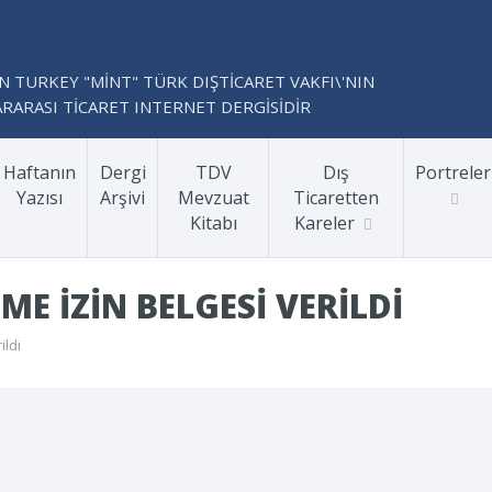
N TURKEY "MİNT" TÜRK DIŞTİCARET VAKFI\'NIN
RARASI TİCARET INTERNET DERGİSİDİR
Haftanın
Dergi
TDV
Dış
Portreler
Yazısı
Arşivi
Mevzuat
Ticaretten
Kitabı
Kareler
ME IZIN BELGESI VERILDI
ildi