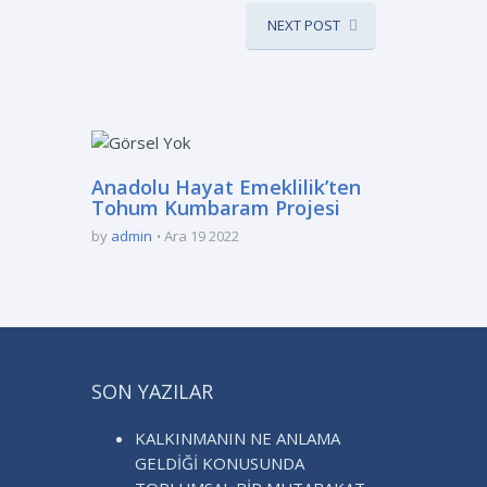
NEXT POST
Anadolu Hayat Emeklilik’ten
Tohum Kumbaram Projesi
by
admin
Ara 19 2022
SON YAZILAR
KALKINMANIN NE ANLAMA
GELDİĞİ KONUSUNDA