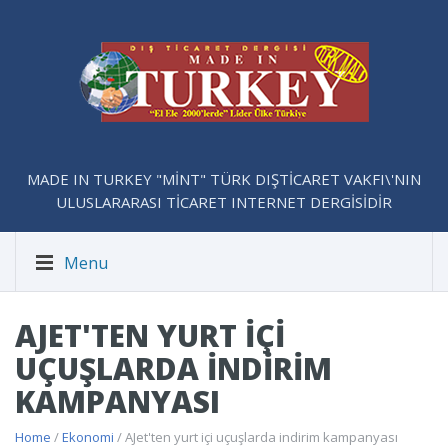
MADE IN TURKEY "MİNT" TÜRK DIŞTİCARET VAKFI\'NIN
ULUSLARARASI TİCARET INTERNET DERGİSİDİR
Menu
AJET'TEN YURT IÇI
UÇUŞLARDA INDIRIM
KAMPANYASI
Home
/
Ekonomi
/ AJet'ten yurt içi uçuşlarda indirim kampanyası