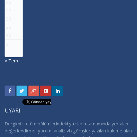
26
27
28
29
30
31
« Tem
:
UYARI
Dergimizin tüm bölümlerindeki yazıların tamamında yer alan ,
değerlendirme, yorum, analiz vb görüşler yazıları kaleme alan