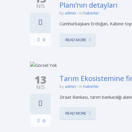
Planı’nın detayları
NIS
by
admin
in
haberler
Cumhurbaşkanı Erdoğan, Kabine toplant
0
READ MORE
13
Tarım Ekosistemine f
NIS
by
admin
in
haberler
Ziraat Bankası, tarım bankacılığı alan
READ MORE
0