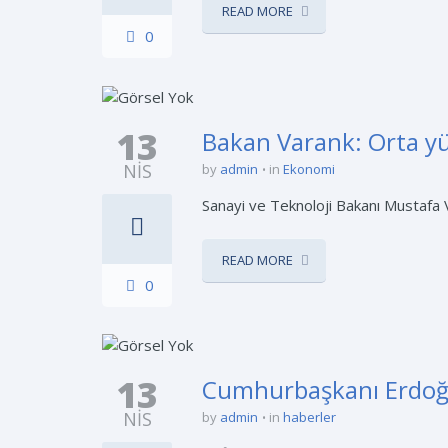
READ MORE
0
13
Bakan Varank: Orta yü
NIS
by
admin
in
Ekonomi
Sanayi ve Teknoloji Bakanı Mustafa V
READ MORE
0
13
Cumhurbaşkanı Erdoğan 
NIS
by
admin
in
haberler