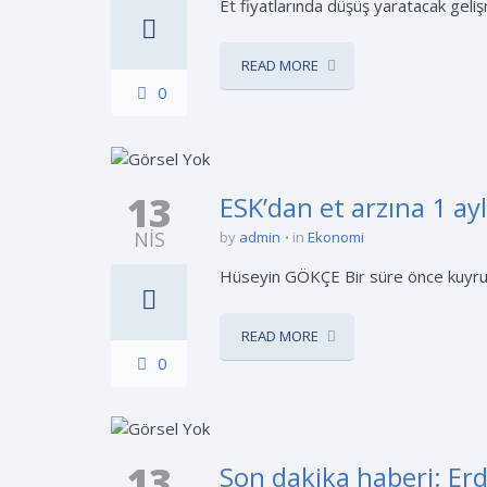
Et fiyatlarında düşüş yaratacak gel
READ MORE
0
13
ESK’dan et arzına 1 a
NIS
by
admin
in
Ekonomi
Hüseyin GÖKÇE Bir süre önce kuyrukl
READ MORE
0
13
Son dakika haberi: Erd