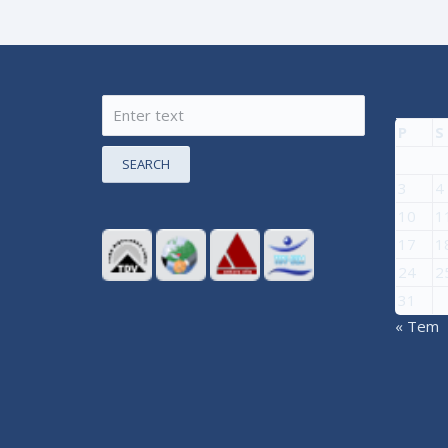
P
S
SEARCH
3
4
10
1
17
1
24
2
31
« Tem