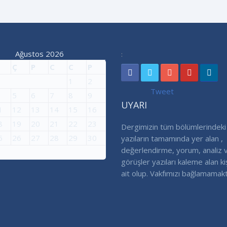
Ağustos 2026
:
Ç
P
C
C
P
1
2
Tweet
5
6
7
8
9
UYARI
1
12
13
14
15
16
8
19
20
21
22
23
Dergimizin tüm bölümlerindeki
5
26
27
28
29
30
yazıların tamamında yer alan ,
değerlendirme, yorum, analiz 
görüşler yazıları kaleme alan ki
ait olup. Vakfımızı bağlamamakt