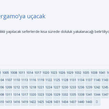
ergamo’ya uçacak
klı yapılacak seferlerde kısa sürede doluluk yakalanacağı belirtili
2
1005
1008
1011
1014
1017
1020
1023
1026
1029
1032
1035
1038
1041
1
104
1107
1110
1113
1116
1119
1122
1125
1128
1131
1134
1137
1140
1143
206
1209
1212
1215
1218
1221
1224
1227
1230
1233
1236
1239
1242
1245
308
1311
1314
1317
1320
1323
1326
1329
1332
1335
1338
1341
1344
1347
410
1413
1416
1419
1422
1425
1428
1431
1434
1437
1440
1443