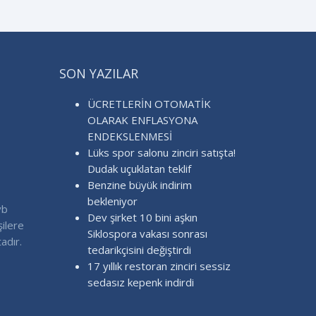
SON YAZILAR
ÜCRETLERİN OTOMATİK
OLARAK ENFLASYONA
ENDEKSLENMESİ
Lüks spor salonu zinciri satışta!
Dudak uçuklatan teklif
Benzine büyük indirim
bekleniyor
vb
Dev şirket 10 bini aşkın
şilere
Siklospora vakası sonrası
adır.
tedarikçisini değiştirdi
17 yıllık restoran zinciri sessiz
sedasız kepenk indirdi