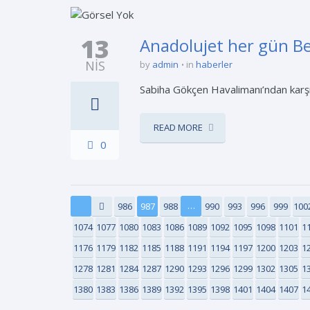
13
Anadolujet her gün B
NIS
by
admin
in
haberler
Sabiha Gökçen Havalimanı’ndan karşılı
READ MORE
0
…
986
987
988
990
993
996
999
100
1074
1077
1080
1083
1086
1089
1092
1095
1098
1101
1
1176
1179
1182
1185
1188
1191
1194
1197
1200
1203
1
1278
1281
1284
1287
1290
1293
1296
1299
1302
1305
1
1380
1383
1386
1389
1392
1395
1398
1401
1404
1407
1