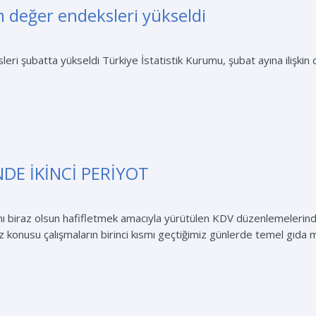
im değer endeksleri yükseldi
eri şubatta yükseldi Türkiye İstatistik Kurumu, şubat ayına ilişkin dış
DE İKİNCİ PERİYOT
ını biraz olsun hafifletmek amacıyla yürütülen KDV düzenlemelerind
söz konusu çalışmaların birinci kısmı geçtiğimiz günlerde temel gıda