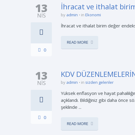
13
İhracat ve ithalat bir
NIS
by
admin
in
Ekonomi
İhracat ve ithalat birim değer endeksl
READ MORE
0
13
KDV DÜZENLEMELERİN
NIS
by
admin
in
sizden gelenler
Yüksek enflasyon ve hayat pahalılığ
açıklandı. Bildiğiniz gibi daha önce 
şeklinde ...
0
READ MORE