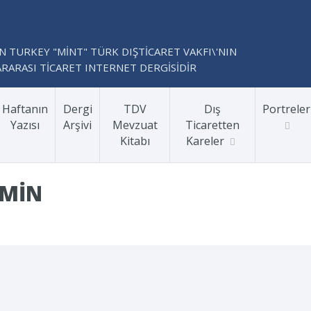
N TURKEY "MİNT" TÜRK DIŞTİCARET VAKFI\'NIN
RARASI TİCARET INTERNET DERGİSİDİR
Haftanın
Dergi
TDV
Dış
Portreler
Yazısı
Arşivi
Mevzuat
Ticaretten
Kitabı
Kareler
DMIN