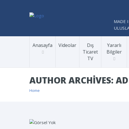
MADE I
ULUSLA
Anasayfa
Videolar
Dış
Yararlı
Ticaret
Bilgiler
TV
AUTHOR ARCHIVES: A
Home