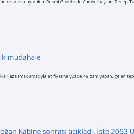
işme resmen duyuruldu. Resmi Gazete'de Cumhurbaşkanı Recep Tayyi
ylık müdahale
arı azaltmak amacıyla et fiyatına yüzde 48 zam yapan, gelen tepki
oğan Kabine sonrası açıkladı! İşte 2053 U