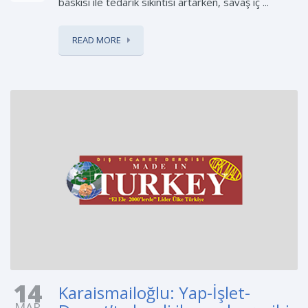
baskısı ile tedarik sıkıntısı artarken, savaş iç ...
READ MORE
14
Karaismailoğlu: Yap-İşlet-
MAR