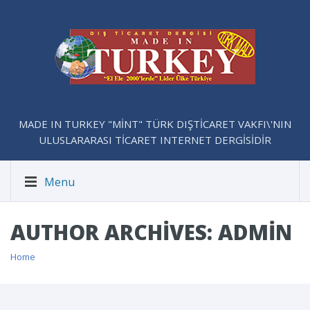
MADE IN TURKEY "MİNT" TÜRK DIŞTİCARET VAKFI\'NIN
ULUSLARARASI TİCARET INTERNET DERGİSİDİR
Menu
AUTHOR ARCHIVES: ADMIN
Home