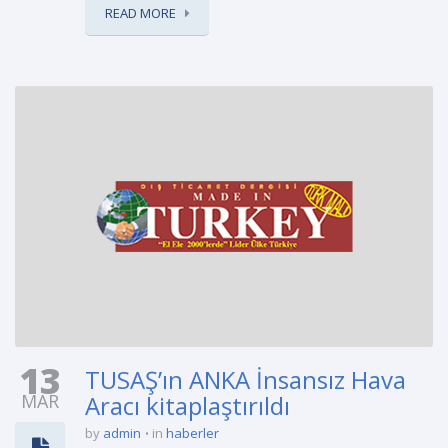
READ MORE
13
TUSAŞ’ın ANKA İnsansız Hava
MAR
Aracı kitaplaştırıldı
by
admin
in
haberler