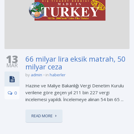
13
66 milyar lira eksik matrah, 50
MAR
milyar ceza
by
admin
in
haberler
Hazine ve Maliye Bakanlığı Vergi Denetim Kurulu
verilene göre geçen yıl 211 bin 227 vergi
0
incelemesi yapıldı. İncelemeye alınan 54 bin 65 ...
READ MORE