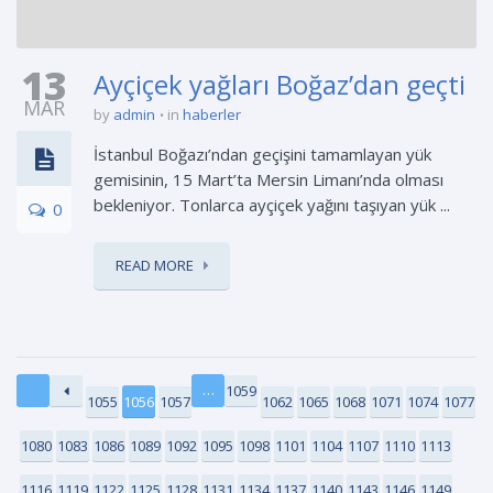
13
Ayçiçek yağları Boğaz’dan geçti
MAR
by
admin
in
haberler
İstanbul Boğazı’ndan geçişini tamamlayan yük
gemisinin, 15 Mart’ta Mersin Limanı’nda olması
bekleniyor. Tonlarca ayçiçek yağını taşıyan yük ...
0
READ MORE
…
1059
1055
1056
1057
1062
1065
1068
1071
1074
1077
1080
1083
1086
1089
1092
1095
1098
1101
1104
1107
1110
1113
1116
1119
1122
1125
1128
1131
1134
1137
1140
1143
1146
1149