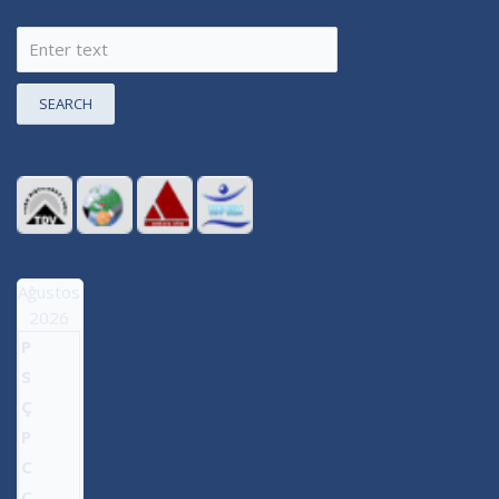
SEARCH
Ağustos
2026
P
S
Ç
P
C
C