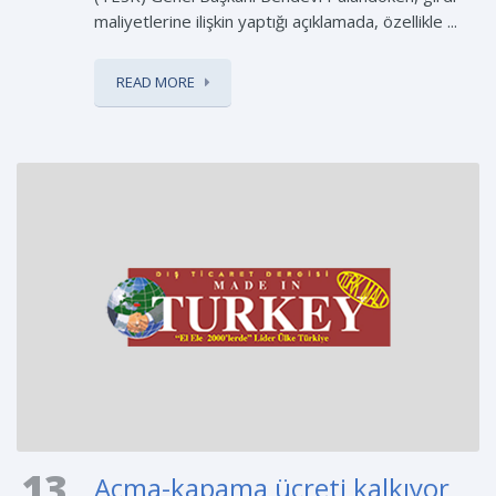
maliyetlerine ilişkin yaptığı açıklamada, özellikle ...
READ MORE
13
Açma-kapama ücreti kalkıyor