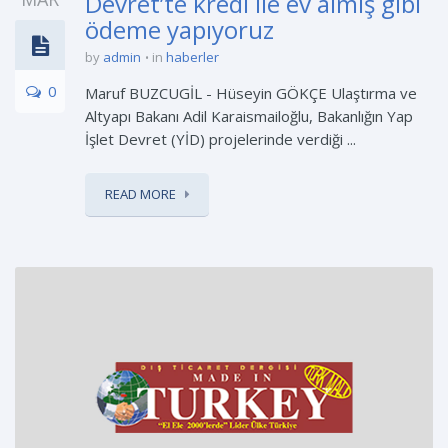
Devret’te kredi ile ev almış gibi
ödeme yapıyoruz
by
admin
in
haberler
0
Maruf BUZCUGİL - Hüseyin GÖKÇE Ulaştırma ve
Altyapı Bakanı Adil Karaismailoğlu, Bakanlığın Yap
İşlet Devret (YİD) projelerinde verdiği ...
READ MORE