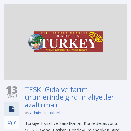
13
TESK: Gıda ve tarım
MAR
ürünlerinde girdi maliyetleri
azaltılmalı
by
admin
in
haberler
0
Türkiye Esnaf ve Sanatkarları Konfederasyonu
(TESK) Genel Başkanı Bendevi Palandöken, girdi