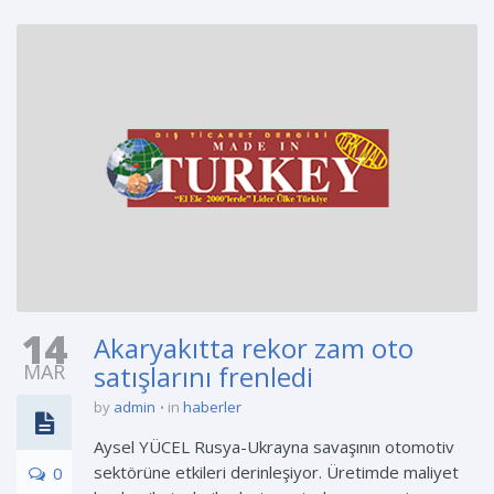
14
Akaryakıtta rekor zam oto
MAR
satışlarını frenledi
by
admin
in
haberler
Aysel YÜCEL Rusya-Ukrayna savaşının otomotiv
sektörüne etkileri derinleşiyor. Üretimde maliyet
0