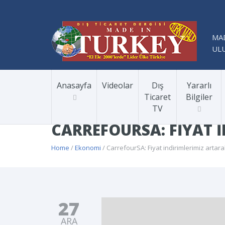
MAD
ULU
Anasayfa
Videolar
Dış
Yararlı
Ticaret
Bilgiler
TV
CARREFOURSA: FIYAT 
Home
/
Ekonomi
/ CarrefourSA: Fiyat indirimlerimiz art
27
ARA