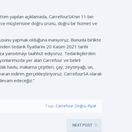
etten yapılan açıklamada, CarrefourSA’nın 11 bin
erce müşterisine doğru ürünü, doğru bir hizmet ve
rusunu yapmak olduğuna inanıyoruz. Bununla birlikte
nden tedarik fiyatlarını 20 Kasım 2021 tarihi
mıza yansıtmayı taahhüt ediyoruz. Tedarikçilerden
onlarımızda yer alan Carrefour ve belirli
ak havlu, makarna çeşitleri, çay, zeytinyağı, un,
varan indirim gerçekleştiriyoruz. CarrefourSA olarak
 devam edeceğiz.”
Tags:
Carrefour
,
Doğru
,
Fiyat
NEXT POST