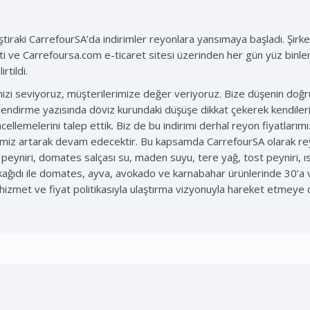
tiraki CarrefourSA’da indirimler reyonlara yansımaya başladı. Şirk
eti ve Carrefoursa.com e-ticaret sitesi üzerinden her gün yüz binl
rtildi.
mizi seviyoruz, müşterilerimize değer veriyoruz. Bize düşenin doğ
ilendirme yazısında döviz kurundaki düşüşe dikkat çekerek kendileri
ellemelerini talep ettik. Biz de bu indirimi derhal reyon fiyatları
lerimiz artarak devam edecektir. Bu kapsamda CarrefourSA olarak rey
 peyniri, domates salçası su, maden suyu, tere yağ, tost peyniri, ısl
et kağıdı ile domates, ayva, avokado ve karnabahar ürünlerinde 30’a 
hizmet ve fiyat politikasıyla ulaştırma vizyonuyla hareket etmeye