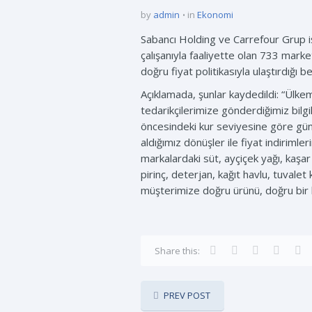
by
admin
in
Ekonomi
Sabancı Holding ve Carrefour Grup iş
çalışanıyla faaliyette olan 733 mark
doğru fiyat politikasıyla ulaştırdığı beli
Açıklamada, şunlar kaydedildi: “Ülke
tedarikçilerimize gönderdiğimiz bilg
öncesindeki kur seviyesine göre günc
aldığımız dönüşler ile fiyat indirim
markalardaki süt, ayçiçek yağı, kaşar
pirinç, deterjan, kağıt havlu, tuval
müşterimize doğru ürünü, doğru bir 
Share this:
PREV POST