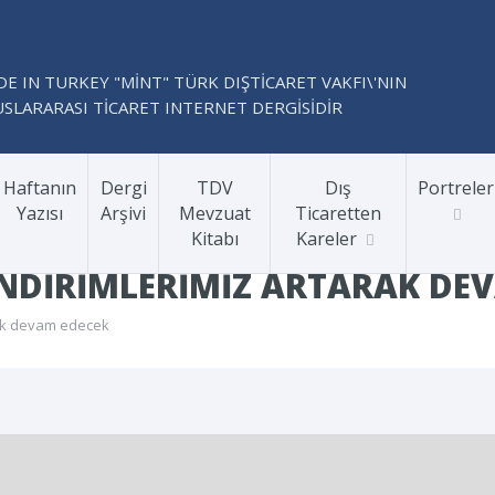
E IN TURKEY "MİNT" TÜRK DIŞTİCARET VAKFI\'NIN
SLARARASI TİCARET INTERNET DERGİSİDİR
Haftanın
Dergi
TDV
Dış
Portreler
Yazısı
Arşivi
Mevzuat
Ticaretten
Kitabı
Kareler
INDIRIMLERIMIZ ARTARAK DE
arak devam edecek