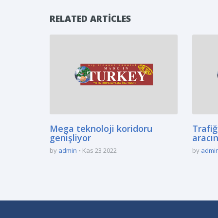
RELATED ARTICLES
Mega teknoloji koridoru
Trafi
genişliyor
aracın
by
admin
Kas 23 2022
by
admi