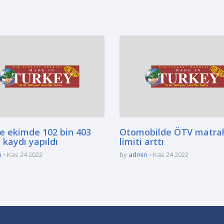
ğe ekimde 102 bin 403
Otomobilde ÖTV matra
 kaydı yapıldı
limiti arttı
n
Kas 24 2022
by
admin
Kas 24 2022