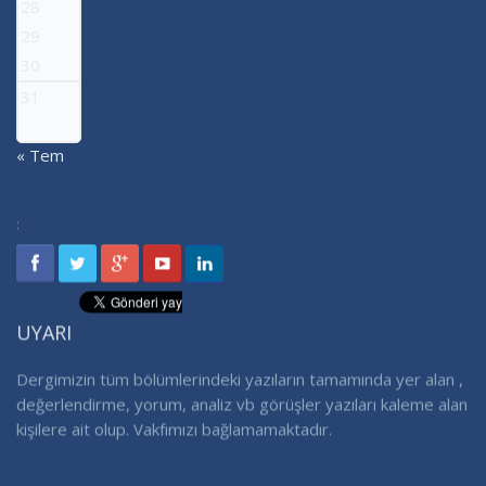
28
29
30
31
« Tem
:
UYARI
Dergimizin tüm bölümlerindeki yazıların tamamında yer alan ,
değerlendirme, yorum, analiz vb görüşler yazıları kaleme alan
kişilere ait olup. Vakfımızı bağlamamaktadır.