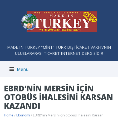
MADE IN TURKEY "MİNT" TÜRK DIŞTİCARET VAKFI\'NIN
ULUSLARARASI TİCARET INTERNET DERGİSİDİR
Menu
EBRD’NIN MERSIN IÇIN
OTOBÜS IHALESINI KARSAN
KAZANDI
Home
/
Ekonomi
/ EBRD’nin Mersin için otobüs ihalesini Karsan