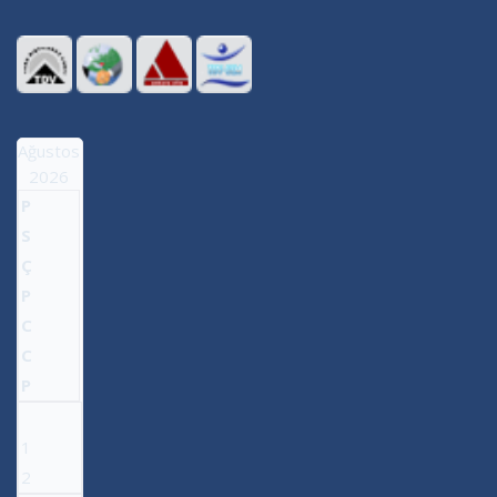
Ağustos
2026
P
S
Ç
P
C
C
P
1
2