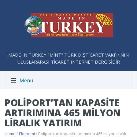
MADE IN TURKEY "MİNT" TÜRK DIŞTİCARET VAKFI\'NIN
ULUSLARARASI TİCARET INTERNET DERGİSİDİR
Menu
POLIPORT’TAN KAPASITE
ARTIRIMINA 465 MILYON
LIRALIK YATIRIM
Home
/
Ekonomi
/ Poliport’tan kapasite artırımına 465 milyon liralık