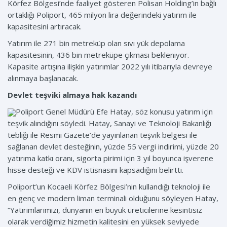
Körfez Bölgesi’nde faaliyet gösteren Polisan Holding’in bağlı
ortaklığı Poliport, 465 milyon lira değerindeki yatırım ile
kapasitesini artıracak.
Yatırım ile 271 bin metreküp olan sıvı yük depolama
kapasitesinin, 436 bin metreküpe çıkması bekleniyor.
Kapasite artışına ilişkin yatırımlar 2022 yılı itibarıyla devreye
alınmaya başlanacak.
Devlet teşviki almaya hak kazandı
Poliport Genel Müdürü Efe Hatay, söz konusu yatırım için
teşvik alındığını söyledi. Hatay, Sanayi ve Teknoloji Bakanlığı
tebliği ile Resmi Gazete’de yayınlanan teşvik belgesi ile
sağlanan devlet desteğinin, yüzde 55 vergi indirimi, yüzde 20
yatırıma katkı oranı, sigorta pirimi için 3 yıl boyunca işverene
hisse desteği ve KDV istisnasını kapsadığını belirtti.
Poliport’un Kocaeli Körfez Bölgesi’nin kullandığı teknoloji ile
en genç ve modern liman terminali olduğunu söyleyen Hatay,
“Yatırımlarımızı, dünyanın en büyük üreticilerine kesintisiz
olarak verdiğimiz hizmetin kalitesini en yüksek seviyede