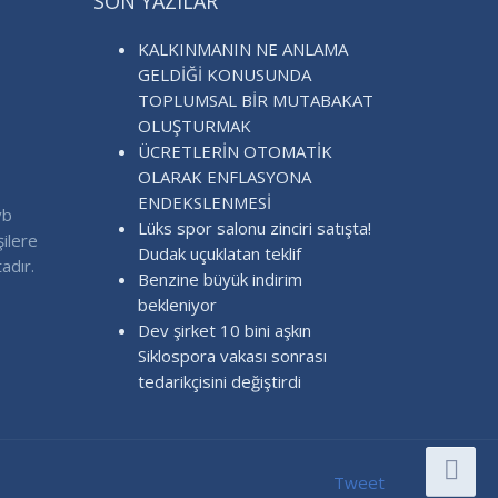
SON YAZILAR
KALKINMANIN NE ANLAMA
GELDİĞİ KONUSUNDA
TOPLUMSAL BİR MUTABAKAT
OLUŞTURMAK
ÜCRETLERİN OTOMATİK
OLARAK ENFLASYONA
ENDEKSLENMESİ
vb
Lüks spor salonu zinciri satışta!
şilere
Dudak uçuklatan teklif
adır.
Benzine büyük indirim
bekleniyor
Dev şirket 10 bini aşkın
Siklospora vakası sonrası
tedarikçisini değiştirdi
Tweet