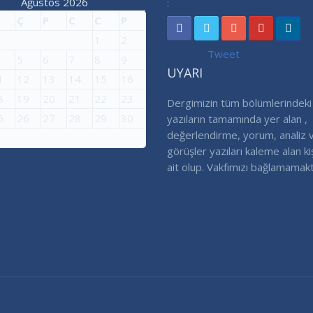
Ağustos 2026
:
Ç
P
C
C
P
1
2
Tweet
5
6
7
8
9
UYARI
1
12
13
14
15
16
8
19
20
21
22
23
Dergimizin tüm bölümlerindeki
5
26
27
28
29
30
yazıların tamamında yer alan ,
değerlendirme, yorum, analiz 
görüşler yazıları kaleme alan ki
ait olup. Vakfımızı bağlamamakt