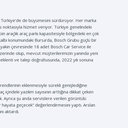
, Türkiye’de de büyümesini sürdürüyor. Her marka
noktasıyla hizmet veriyor. Türkiye genelindeki
bin araçlık araç parkı kapasitesiyle bölgedeki en çok
n kalbi konumundaki Bursa’da, Bosch Grubu güçlü bir
 yakın çevresinde 18 adet Bosch Car Service ile
 üzerinde olup, mevcut müşterilerimizin yanında yeni
Beklenti ve talep doğrultusunda, 2022 yılı sonuna
endlerinin eklenmesiyle sürekli genişlediğine
ç içindeki yazılım sayısının arttığına dikkat çeken
ek. Ayrıca şu anda servislere verilen görüntülü
er hayata geçecek” değerlendirmesini yaptı. Arslan
ını aktardı.