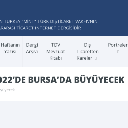
N TURKEY "MİNT" TÜRK DIŞTİCARET VAKFI\'NIN
RARASI TİCARET INTERNET DERGİSİDİR
Haftanın
Dergi
TDV
Dış
Portreler
Yazısı
Arşivi
Mevzuat
Ticaretten
Kitabı
Kareler
2022’DE BURSA’DA BÜYÜYECEK
büyüyecek