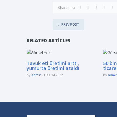
Share this:
PREV POST
RELATED ARTICLES
Tavuk eti üretimi arttı,
50 bin
yumurta üretimi azaldı
ticar
by
admin
Haz 14 2022
by
admi