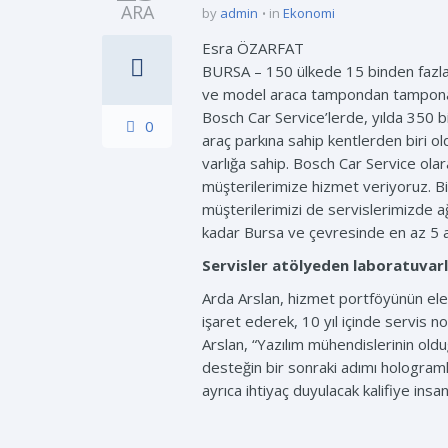
ARA
by
admin
in
Ekonomi
Esra ÖZARFAT
BURSA – 150 ülkede 15 binden fazla
ve model araca tampondan tampona h
Bosch Car Service’lerde, yılda 350 bi
0
araç parkına sahip kentlerden biri o
varlığa sahip. Bosch Car Service ol
müşterilerimize hizmet veriyoruz. Bi
müşterilerimizi de servislerimizde a
kadar Bursa ve çevresinde en az 5 a
Servisler atölyeden laboratuvar
Arda Arslan, hizmet portföyünün elek
işaret ederek, 10 yıl içinde servis n
Arslan, “Yazılım mühendislerinin oldu
desteğin bir sonraki adımı holograml
ayrıca ihtiyaç duyulacak kalifiye insan 