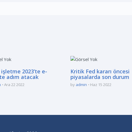
 işletme 2023’te e-
Kritik Fed kararı öncesi
ete adım atacak
piyasalarda son durum
n
Ara 22 2022
by
admin
Haz 15 2022