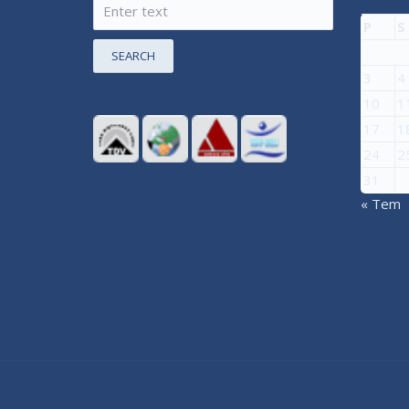
P
S
SEARCH
3
4
10
1
17
1
24
2
31
« Tem