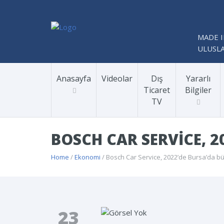
MADE I
ULUSLA
Anasayfa
Videolar
Dış
Yararlı
Ticaret
Bilgiler
TV
BOSCH CAR SERVICE, 
Home
/
Ekonomi
/ Bosch Car Service, 2022’de Bursa’da 
23