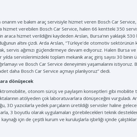
 onarım ve bakım araç servisiyle hizmet veren Bosch Car Service
izmet verebilen Bosch Car Service, halen 66 kentteki 350 servis 
n araca hizmet verildiğini kaydeden Arslan, Bursa’nın yaklaşık 530 
lduğunun altını çizdi. Arda Arslan, “Türkiye’de otomotiv sektörünü
arak, servis ağımızı güçlendirmeye devam ediyoruz. Halen Bursa ve
r yılda servislerimizdeki toplam mekanik araç giriş sayısı 30 binin
ğırlamayı ve Bosch Car Service deneyimini yaşamalarını istiyoruz. 
det daha Bosch Car Service açmayı planlıyoruz” dedi.
lara dönüşecek
tromobilite, otonom sürüş ve paylaşım konseptleri gibi mobilite tr
oktalarının atölyeden çok laboratuvarlara dönüşeceğini vurguladı. Ara
ğu, 3D yazıcılarla yedek parçaların üretildiği servisler haline gelec
arla, 3 boyutlu olarak uygulamaları görebilecekleri teknik destekl
kaynağı için de çeşitli kurum ve kuruluşlarla işbirliği içinde çalıştıklar