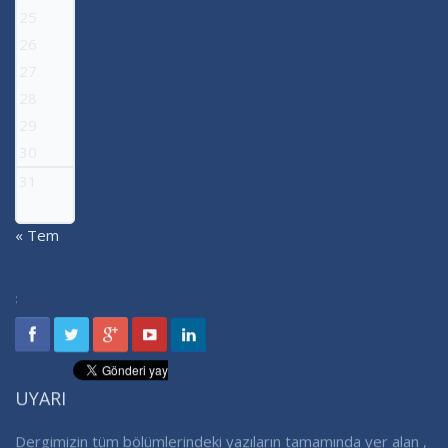
25
26
27
28
29
30
31
« Tem
:
UYARI
Dergimizin tüm bölümlerindeki yazıların tamamında yer alan ,