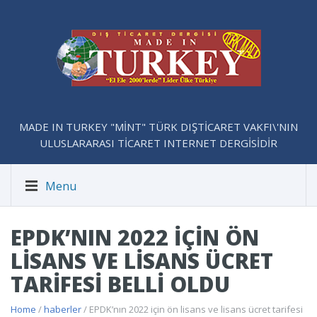
MADE IN TURKEY "MİNT" TÜRK DIŞTİCARET VAKFI\'NIN
ULUSLARARASI TİCARET INTERNET DERGİSİDİR
Menu
EPDK’NIN 2022 IÇIN ÖN
LISANS VE LISANS ÜCRET
TARIFESI BELLI OLDU
Home
/
haberler
/ EPDK’nın 2022 için ön lisans ve lisans ücret tarifesi