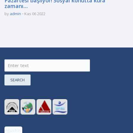
Pazartesi başlıyor! Sosyal konutta kura
zamanı…
by
admin
Kas 06 2022
SEARCH
Ağustos