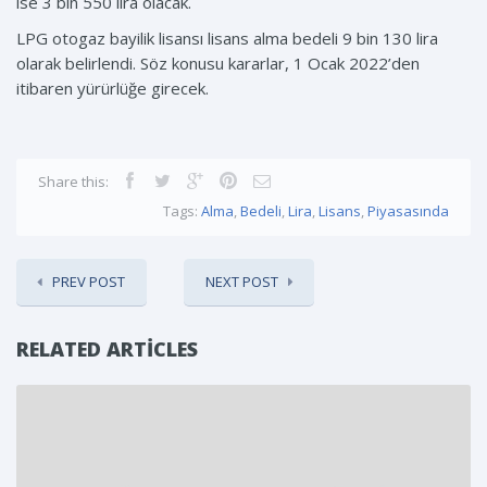
ise 3 bin 550 lira olacak.
LPG otogaz bayilik lisansı lisans alma bedeli 9 bin 130 lira
olarak belirlendi. Söz konusu kararlar, 1 Ocak 2022’den
itibaren yürürlüğe girecek.
Share this:
Tags:
Alma
,
Bedeli
,
Lira
,
Lisans
,
Piyasasında
PREV POST
NEXT POST
RELATED ARTICLES