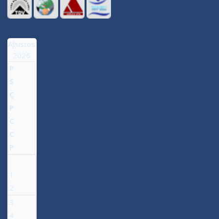
Ağustos
2026
P
S
Ç
P
C
C
P
1
2
3
4