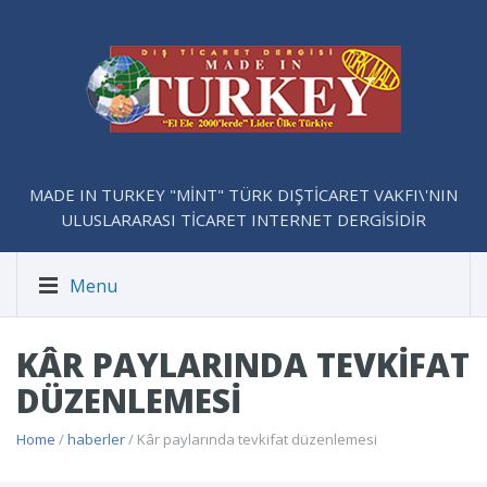
MADE IN TURKEY "MİNT" TÜRK DIŞTİCARET VAKFI\'NIN
ULUSLARARASI TİCARET INTERNET DERGİSİDİR
Menu
KÂR PAYLARINDA TEVKIFAT
DÜZENLEMESI
Home
/
haberler
/ Kâr paylarında tevkifat düzenlemesi