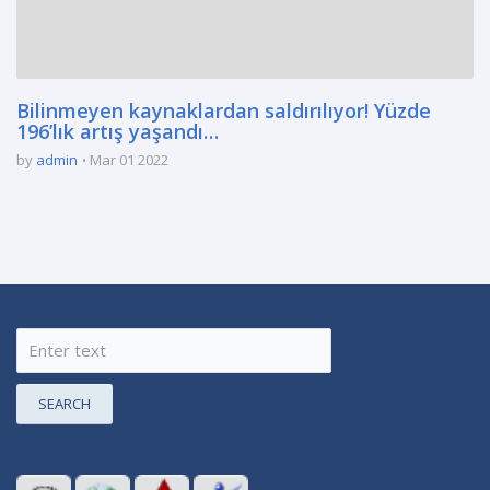
Bilinmeyen kaynaklardan saldırılıyor! Yüzde
196’lık artış yaşandı…
by
admin
Mar 01 2022
SEARCH