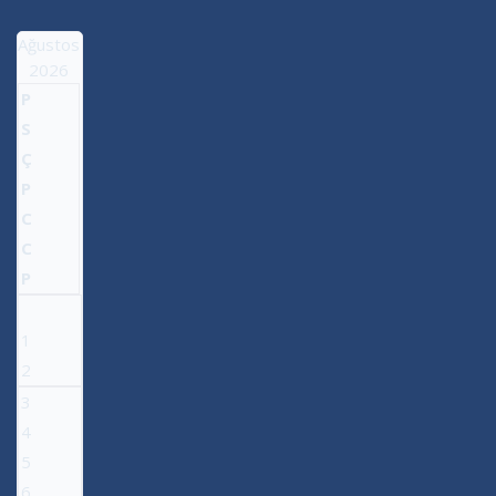
Ağustos
2026
P
S
Ç
P
C
C
P
1
2
3
4
5
6