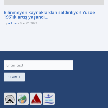
Bilinmeyen kaynaklardan saldırılıyor! Yüzde
196’lık artış yaşandı…
by
admin
Mar 01 2022
SEARCH