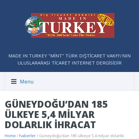
MADE IN TURKEY "MİNT" TÜRK DIŞTİCARET VAKFI\'NIN
ULUSLARARASI TİCARET INTERNET DERGİSİDİR
Menu
GÜNEYDOĞU’DAN 185
ÜLKEYE 5,4 MILYAR
DOLARLIK IHRACAT
Home
/
haberler
/ Güneydoğu’dan 185 ülkeye 5,4 milyar dolarlık