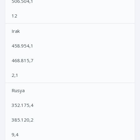
506.504,1
12
Irak
458.954,1
468.815,7
2,1
Rusya
352.175,4
385.120,2
9,4