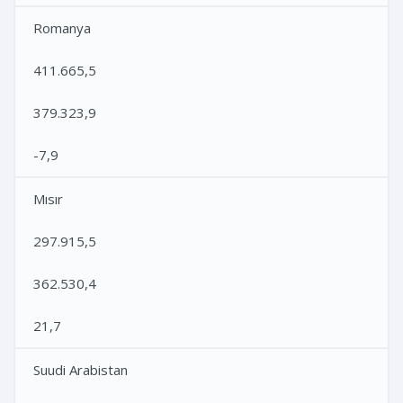
Romanya
411.665,5
379.323,9
-7,9
Mısır
297.915,5
362.530,4
21,7
Suudi Arabistan