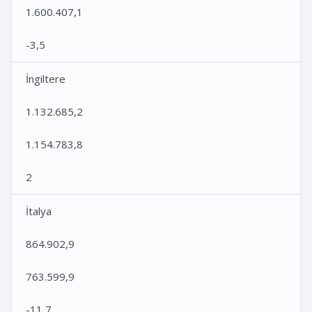
1.600.407,1
-3,5
İngiltere
1.132.685,2
1.154.783,8
2
İtalya
864.902,9
763.599,9
-11,7