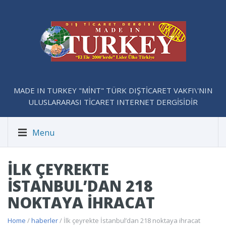
MADE IN TURKEY "MİNT" TÜRK DIŞTİCARET VAKFI\'NIN
ULUSLARARASI TİCARET INTERNET DERGİSİDİR
Menu
İLK ÇEYREKTE
İSTANBUL’DAN 218
NOKTAYA IHRACAT
Home
/
haberler
/ İlk çeyrekte İstanbul’dan 218 noktaya ihracat