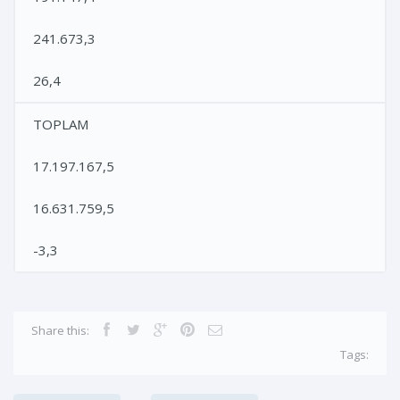
241.673,3
26,4
TOPLAM
17.197.167,5
16.631.759,5
-3,3
Share this:
Tags: