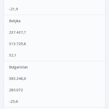
-21,9
Belçika
237.437,7
313.729,8
32,1
Bulgaristan
383.248,6
285.072
-25,6