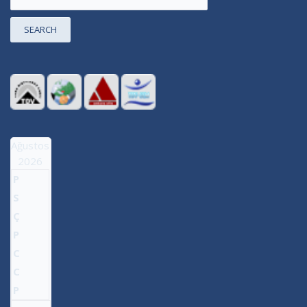
SEARCH
Ağustos
2026
P
S
Ç
P
C
C
P