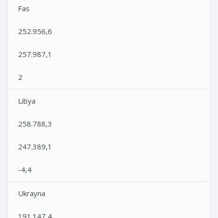
Fas
252.956,6
257.987,1
2
Libya
258.788,3
247.389,1
-4,4
Ukrayna
191.147,4