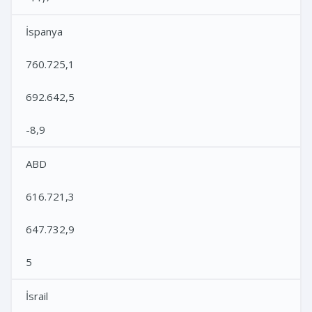
İspanya
760.725,1
692.642,5
-8,9
ABD
616.721,3
647.732,9
5
İsrail