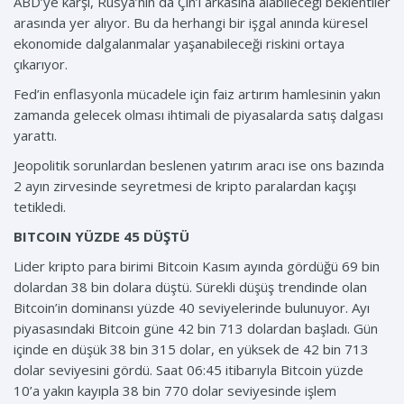
ABD’ye karşı, Rusya’nın da Çin’i arkasına alabileceği beklentiler
arasında yer alıyor. Bu da herhangi bir işgal anında küresel
ekonomide dalgalanmalar yaşanabileceği riskini ortaya
çıkarıyor.
Fed’in enflasyonla mücadele için faiz artırım hamlesinin yakın
zamanda gelecek olması ihtimali de piyasalarda satış dalgası
yarattı.
Jeopolitik sorunlardan beslenen yatırım aracı ise ons bazında
2 ayın zirvesinde seyretmesi de kripto paralardan kaçışı
tetikledi.
BITCOIN YÜZDE 45 DÜŞTÜ
Lider kripto para birimi Bitcoin Kasım ayında gördüğü 69 bin
dolardan 38 bin dolara düştü. Sürekli düşüş trendinde olan
Bitcoin’in dominansı yüzde 40 seviyelerinde bulunuyor. Ayı
piyasasındaki Bitcoin güne 42 bin 713 dolardan başladı. Gün
içinde en düşük 38 bin 315 dolar, en yüksek de 42 bin 713
dolar seviyesini gördü. Saat 06:45 itibarıyla Bitcoin yüzde
10’a yakın kayıpla 38 bin 770 dolar seviyesinde işlem