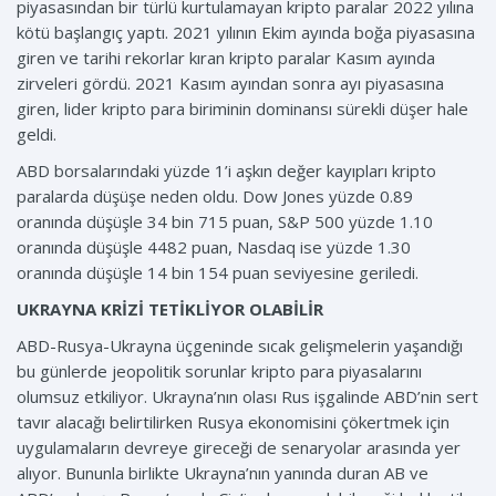
piyasasından bir türlü kurtulamayan kripto paralar 2022 yılına
kötü başlangıç yaptı. 2021 yılının Ekim ayında boğa piyasasına
giren ve tarihi rekorlar kıran kripto paralar Kasım ayında
zirveleri gördü. 2021 Kasım ayından sonra ayı piyasasına
giren, lider kripto para biriminin dominansı sürekli düşer hale
geldi.
ABD borsalarındaki yüzde 1’i aşkın değer kayıpları kripto
paralarda düşüşe neden oldu. Dow Jones yüzde 0.89
oranında düşüşle 34 bin 715 puan, S&P 500 yüzde 1.10
oranında düşüşle 4482 puan, Nasdaq ise yüzde 1.30
oranında düşüşle 14 bin 154 puan seviyesine geriledi.
UKRAYNA KRİZİ TETİKLİYOR OLABİLİR
ABD-Rusya-Ukrayna üçgeninde sıcak gelişmelerin yaşandığı
bu günlerde jeopolitik sorunlar kripto para piyasalarını
olumsuz etkiliyor. Ukrayna’nın olası Rus işgalinde ABD’nin sert
tavır alacağı belirtilirken Rusya ekonomisini çökertmek için
uygulamaların devreye gireceği de senaryolar arasında yer
alıyor. Bununla birlikte Ukrayna’nın yanında duran AB ve