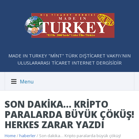
MADE IN TURKEY "MİNT" TÜRK DIŞTİCARET VAKFI\'NIN
ULUSLARARASI TİCARET INTERNET DERGİSİDİR
Menu
SON DAKIKA… KRIPTO
PARALARDA BÜYÜK ÇÖKÜŞ!
HERKES ZARAR YAZDI
Home
/
haberler
/ Son dakika… Kripto paralarda büyük çöküş!