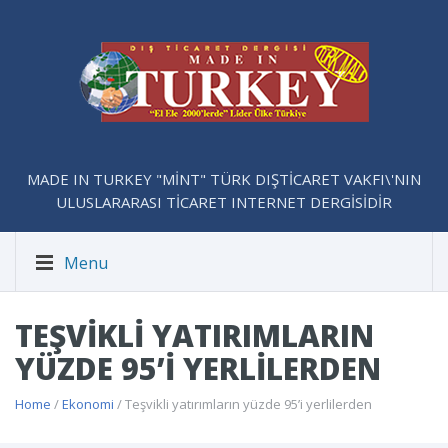
MADE IN TURKEY "MİNT" TÜRK DIŞTİCARET VAKFI\'NIN
ULUSLARARASI TİCARET INTERNET DERGİSİDİR
Menu
TEŞVIKLI YATIRIMLARIN
YÜZDE 95’I YERLILERDEN
Home
/
Ekonomi
/ Teşvikli yatırımların yüzde 95’i yerlilerden