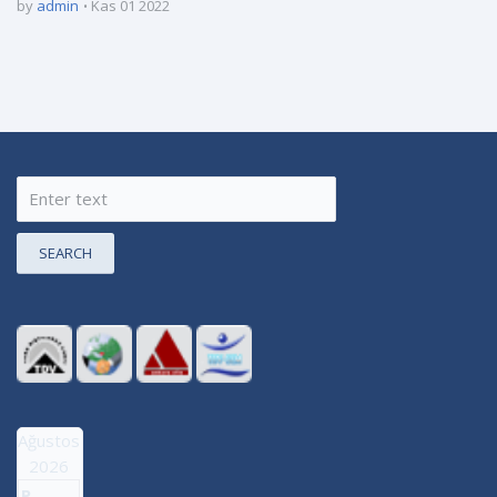
by
admin
Kas 01 2022
SEARCH
Ağustos
2026
P