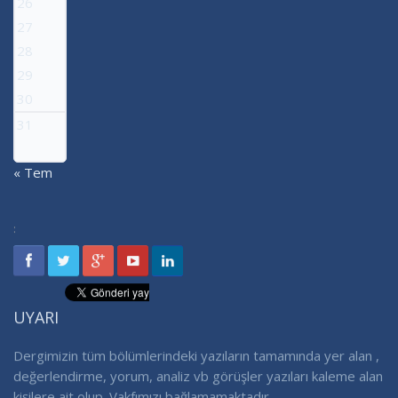
26
27
28
29
30
31
« Tem
:
UYARI
Dergimizin tüm bölümlerindeki yazıların tamamında yer alan ,
değerlendirme, yorum, analiz vb görüşler yazıları kaleme alan
kişilere ait olup. Vakfımızı bağlamamaktadır.