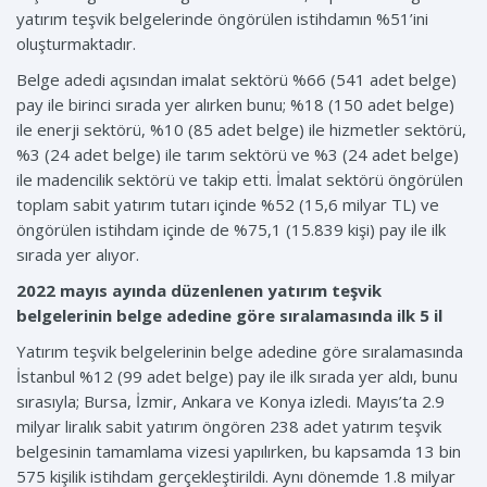
yatırım teşvik belgelerinde öngörülen istihdamın %51’ini
oluşturmaktadır.
Belge adedi açısından imalat sektörü %66 (541 adet belge)
pay ile birinci sırada yer alırken bunu; %18 (150 adet belge)
ile enerji sektörü, %10 (85 adet belge) ile hizmetler sektörü,
%3 (24 adet belge) ile tarım sektörü ve %3 (24 adet belge)
ile madencilik sektörü ve takip etti. İmalat sektörü öngörülen
toplam sabit yatırım tutarı içinde %52 (15,6 milyar TL) ve
öngörülen istihdam içinde de %75,1 (15.839 kişi) pay ile ilk
sırada yer alıyor.
2022 mayıs ayında düzenlenen yatırım teşvik
belgelerinin belge adedine göre sıralamasında ilk 5 il
Yatırım teşvik belgelerinin belge adedine göre sıralamasında
İstanbul %12 (99 adet belge) pay ile ilk sırada yer aldı, bunu
sırasıyla; Bursa, İzmir, Ankara ve Konya izledi. Mayıs’ta 2.9
milyar liralık sabit yatırım öngören 238 adet yatırım teşvik
belgesinin tamamlama vizesi yapılırken, bu kapsamda 13 bin
575 kişilik istihdam gerçekleştirildi. Aynı dönemde 1.8 milyar