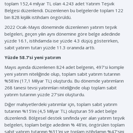
toplam 152,4 milyar TL olan 4.243 adet Yatırım Teşvik
Belgesi düzenlendi. Düzenlenen bu belgelerde toplam 122
bin 828 kişilik istihdam öngörüldü.
2022 Ocak-Mayıs döneminde düzenlenen yatırım teşvik
belgeleri, geçen yılın aynı dönemine göre belge adedinde
yüzde 16.1, istihdamda ise yüzde 4.3 düşüş gösterirken,
sabit yatırım tutarı yüzde 11.3 oranında arttı.
Yüzde 58.7’si yeni yatırım
Mayıs ayında düzenlenen 824 adet belgenin, 497’si komple
yeni yatırım niteliğinde olup, toplam sabit yatırım tutarının
%58’ini (17,1 Milyar TL) oluşturdu. Bu dönemde yatırımların
268 tanesi tevsi yatırımları niteliğinde olup toplam sabit
yatırım tutarının yüzde 27’sini oluşturdu.
Diğer mahiyetlerdeki yatırımlar için, toplam sabit yatırım
tutarının %15’ini (4,5 Milyar TL) oluşturan 59 adet belge
düzenlendi. Bölgesel destek sınıfında yer alan yatırım teşvik
belgeleri, toplam belge adedinin % 48’ini, öngörülen toplam
sabit yatırım tutarının %31’ini ve toplam istihdamın %47’sini