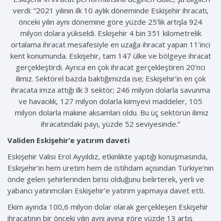
verdi: “2021 yılının ilk 10 aylık döneminde Eskişehir ihracatı,
önceki yılın aynı dönemine göre yüzde 25’lik artışla 924
milyon dolara yükseldi. Eskişehir 4 bin 351 kilometrelik
ortalama ihracat mesafesiyle en uzağa ihracat yapan 11’inci
kent konumunda. Eskişehir, tam 147 ülke ve bölgeye ihracat
gerçekleştirdi. Ayrıca en çok ihracat gerçekleştiren 20’nci
ilimiz. Sektörel bazda baktığımızda ise; Eskişehir’in en çok
ihracata imza attığı ilk 3 sektör; 246 milyon dolarla savunma
ve havacılık, 127 milyon dolarla kiimyevi maddeler, 105
milyon dolarla makine aksamları oldu. Bu üç sektörün ilimiz
ihracatındaki payı, yüzde 52 seviyesinde.”
Validen Eskişehir’e yatırım daveti
Eskişehir Valisi Erol Ayyıldız, etkinlikte yaptığı konuşmasında,
Eskişehir’in hem üretim hem de istihdam açısından Türkiye’nin
önde gelen şehirlerinden birisi olduğunu belirterek, yerli ve
yabancı yatırımcıları Eskişehir’e yatırım yapmaya davet etti.
Ekim ayında 100,6 milyon dolar olarak gerçekleşen Eskişehir
ihracatının bir önceki yılın aynı ayına göre yüzde 13 artış