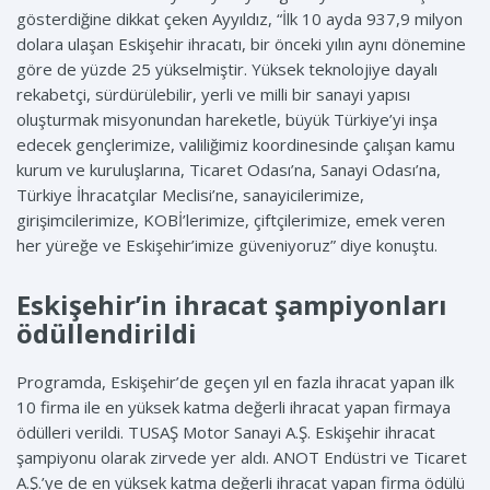
gösterdiğine dikkat çeken Ayyıldız, “İlk 10 ayda 937,9 milyon
dolara ulaşan Eskişehir ihracatı, bir önceki yılın aynı dönemine
göre de yüzde 25 yükselmiştir. Yüksek teknolojiye dayalı
rekabetçi, sürdürülebilir, yerli ve milli bir sanayi yapısı
oluşturmak misyonundan hareketle, büyük Türkiye’yi inşa
edecek gençlerimize, valiliğimiz koordinesinde çalışan kamu
kurum ve kuruluşlarına, Ticaret Odası’na, Sanayi Odası’na,
Türkiye İhracatçılar Meclisi’ne, sanayicilerimize,
girişimcilerimize, KOBİ’lerimize, çiftçilerimize, emek veren
her yüreğe ve Eskişehir’imize güveniyoruz” diye konuştu.
Eskişehir’in ihracat şampiyonları
ödüllendirildi
Programda, Eskişehir’de geçen yıl en fazla ihracat yapan ilk
10 firma ile en yüksek katma değerli ihracat yapan firmaya
ödülleri verildi. TUSAŞ Motor Sanayi A.Ş. Eskişehir ihracat
şampiyonu olarak zirvede yer aldı. ANOT Endüstri ve Ticaret
A.Ş.’ye de en yüksek katma değerli ihracat yapan firma ödülü