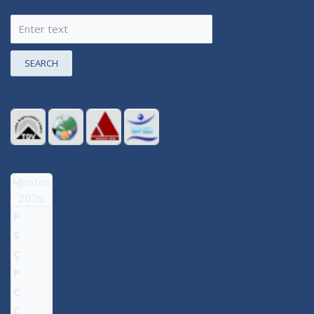
SEARCH
Ağustos
2026
P
S
Ç
P
C
C