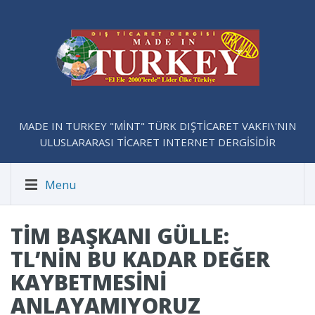
MADE IN TURKEY "MİNT" TÜRK DIŞTİCARET VAKFI\'NIN
ULUSLARARASI TİCARET INTERNET DERGİSİDİR
Menu
TİM BAŞKANI GÜLLE:
TL’NIN BU KADAR DEĞER
KAYBETMESINI
ANLAYAMIYORUZ