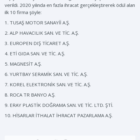
verildi. 2020 yılında en fazla ihracat gerçekleştirerek ödül alan
ilk 10 firma şöyle:
1. TUSAŞ MOTOR SANAYİİ A.Ş.
2. ALP HAVACILIK SAN. VE TİC. A.Ş.
3. EUROPEN DIŞ TİCARET A.Ş.
4. ETİ GIDA SAN. VE TİC. A.Ş.
5. MAGNESİT A.Ş.
6. YURTBAY SERAMİK SAN. VE TİC. A.Ş.
7. KOREL ELEKTRONİK SAN. VE TİC. A.Ş.
8. ROCA TR BANYO A.Ş.
9. ERAY PLASTİK DOĞRAMA SAN. VE TİC. LTD. ŞTİ.
10. HİSARLAR İTHALAT İHRACAT PAZARLAMA A.Ş.