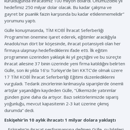
kurulduğunda ihracatımız 100 milyon dolardı. Önümüzdeki yıl
hedefimiz 250 milyar dolar olacak. Bu kadar çalışma ve
gayret bir puanlık faizin karşısında bu kadar etkilenmemelidir”
yorumunu yaptı.
Gülle konuşmasında, TİM KOBİ İhracat Seferberliği
Programı’nın önemine işaret ederek, eğitimler aracılığıyla
Anadolu’nun dört bir köşesinde, ihracat potansiyeli olan her
firmaya ulaşmayı hedeflediklerini ifade etti. İlk eğitim
programının üzerinden yaklaşık iki yıl geçtiğini ve bu süreçte
ihracat ailesine 37 binin üzerinde yeni firma katıldığını belirten
Gülle, son iki yılda 16’sı Türkiye’de biri KKTC’de olmak üzere
17 TİM KOBİ İhracat Seferberliği Eğitimi düzenlediklerini
vurguladı. Tedarik zincirlerinin kırılmasıyla siparişlerde önemli
artışlar yaşandığını kaydeden Gülle, “Ülkemizde yatırımlar
günden güne daha da artıyor. Bazı sektörlerimizde sipariş
yoğunluğu, mevcut kapasitenin 2-3 kat üzerine çıkmış
durumda” dedi.
Eskişehir’in 10 aylık ihracatı 1 milyar dolara yaklaştı
Eskişehir’in ihracat performansına değinen Gülle, şu bilgileri