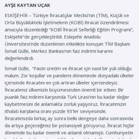
AYŞE KAYTAN UÇAK
ESKİŞEHİR – Türkiye İhracatçılar Meclisi’nin (TİM), Küçük ve
Orta Büyüklükteki İşletmelerin (KOBİ) ihracat özendirilmesi
amacıyla düzenlediği “KOBİ İhracat Seferliği Eğitim Programı”,
Eskişehir’de gerçekleştirildi. Eskişehir Anadolu
Üniversitesi’nde düzenlenen etkinlikte konuşan TİM Başkanı
İsmail Gülle, Merkez Bankası’nın faiz indirimi kararını
değerlendirdi.
İsmail Gülle, “Faizin üretim ve ihracat için nasıl bir yük olduğu
malum. Zor koşullar ve pandemi döneminde dünyadaki ülkeler
içerisinde ihracatını en çok artıran ülkeler içerisindeyiz.
İhracatımız ülkemizin büyümesinden önemli bir etken. Bir
puanlık faiz indirimi karşısında Türk Lirası’nın bu kadar değer
kaybetmesini de anlamakta zorluk yaşıyoruz. İhracatımızın
ithalatı karşılama oranı yüzde 93’ler seviyesinde.
İhracatımızda birkaç ay sonra belki dengeye daha sonrasında
da artıya geçeceğimiz bir potansiyeli görüyoruz. İhracat hiçbir
dönemde bu kadar önemli ve anlamlı olmamıştı. Cumhuriyetin