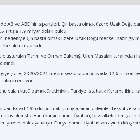
e AB ve ABD’nin siparişleri, Çin başta olmak üzere Uzak Doğu’dan 
6 artışla 1,9 milyar doları buldu.
gını nedeniyle Çin başta olmak üzere Uzak Doğu menşeli hazır giyi
lebe olumlu yansıdı.
ıyla oluşturulan Tarım ve Orman Bakanlığı Ürün Masaları tarafından
 alındı.
ilgiye göre, 2020/2021 üretim sezonunda dünyada 32,6 milyon hekt
 tahmin ediliyor.
nu bulan kütlü pamuk üretiminin, Türkiye İstatistik Kurumu ikinci t
rafından Kovid-19’u durdurmak için uygulanan önlemler tekstil ve kon
 düşüş olmuştu. Buna karşın pamuk fiyatları, bazı ülkelerden gelen
n yüksek noktaya ulaştı. Dünya pamuk fiyatı nisan ayında kilogra