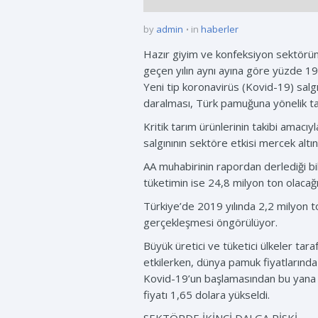
by
admin
in
haberler
Hazır giyim ve konfeksiyon sektöründ
geçen yılın aynı ayına göre yüzde 19,
Yeni tip koronavirüs (Kovid-19) sal
daralması, Türk pamuğuna yönelik ta
Kritik tarım ürünlerinin takibi amac
salgınının sektöre etkisi mercek altına
AA muhabirinin rapordan derlediği b
tüketimin ise 24,8 milyon ton olacağı
Türkiye’de 2019 yılında 2,2 milyon to
gerçekleşmesi öngörülüyor.
Büyük üretici ve tüketici ülkeler ta
etkilerken, dünya pamuk fiyatlarında
Kovid-19’un başlamasından bu yana e
fiyatı 1,65 dolara yükseldi.