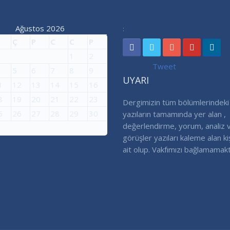
Ağustos 2026
:
Ç
P
C
C
P
1
2
Tweet
5
6
7
8
9
UYARI
1
12
13
14
15
16
8
19
20
21
22
23
Dergimizin tüm bölümlerindeki
5
26
27
28
29
30
yazıların tamamında yer alan ,
değerlendirme, yorum, analiz 
görüşler yazıları kaleme alan ki
ait olup. Vakfımızı bağlamamakt