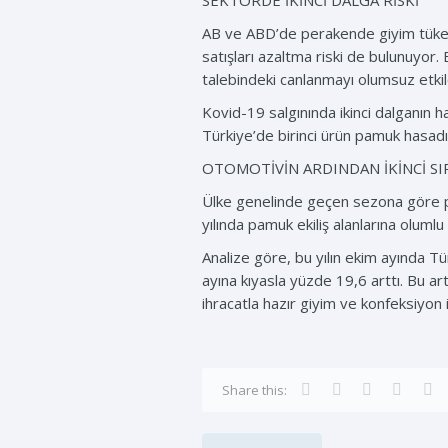
SEKTÖRDE İKİNCİ DALGA RİSKİ
AB ve ABD’de perakende giyim tüketi
satışları azaltma riski de bulunuyor
talebindeki canlanmayı olumsuz etkil
Kovid-19 salgınında ikinci dalganın
Türkiye’de birinci ürün pamuk hasadı
OTOMOTİVİN ARDINDAN İKİNCİ S
Ülke genelinde geçen sezona göre pa
yılında pamuk ekiliş alanlarına olumlu
Analize göre, bu yılın ekim ayında Tü
ayına kıyasla yüzde 19,6 arttı. Bu a
ihracatla hazır giyim ve konfeksiyon 
Share this: