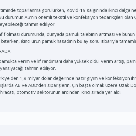
minde toparlanma görülürken, Kovid-19 salgınında ikinci dalga nede
. Bu durumun AB’nin önemli tekstil ve konfeksiyon tedarikçileri ola
eyebileceği tahmin ediliyor.
 hafif olması durumunda, dünyada pamuk talebinin artması ve bunun 
 biterken, ikinci ürün pamuk hasadının bu ay sonu itibarıyla tamam
IRADA
mukta verim ve lif randımanı daha yüksek oldu. Verim artışı, pamu
 yansıyacağı tahmin ediliyor.
rkiye’den 1,9 milyar dolar değerinde hazır giyim ve konfeksiyon ihra
rtışlarda AB ve ABD’den siparişlerin, Çin başta olmak üzere Uzak Do
ihracatı, otomotiv sektörünün ardından ikinci sırada yer aldı.