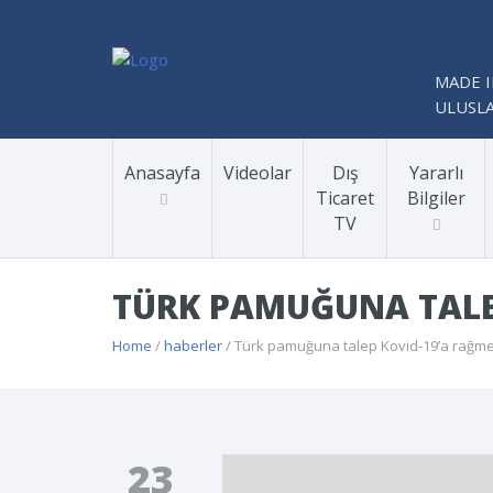
MADE I
ULUSLA
Anasayfa
Videolar
Dış
Yararlı
Ticaret
Bilgiler
TV
TÜRK PAMUĞUNA TALE
Home
/
haberler
/ Türk pamuğuna talep Kovid-19’a rağmen
23