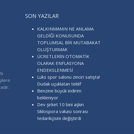
SON YAZILAR
KALKINMANIN NE ANLAMA
GELDİĞİ KONUSUNDA
TOPLUMSAL BİR MUTABAKAT
OLUŞTURMAK
ÜCRETLERİN OTOMATİK
OLARAK ENFLASYONA
ENDEKSLENMESİ
vb
Lüks spor salonu zinciri satışta!
şilere
Dudak uçuklatan teklif
adır.
Benzine büyük indirim
bekleniyor
Dev şirket 10 bini aşkın
Siklospora vakası sonrası
tedarikçisini değiştirdi