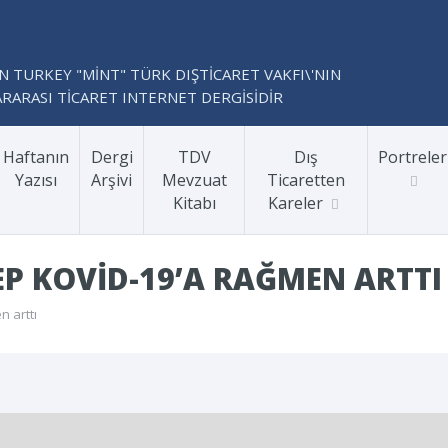
N TURKEY "MİNT" TÜRK DIŞTİCARET VAKFI\'NIN
RARASI TİCARET INTERNET DERGİSİDİR
Haftanın
Dergi
TDV
Dış
Portreler
Yazısı
Arşivi
Mevzuat
Ticaretten
Kitabı
Kareler
P KOVID-19’A RAĞMEN ARTTI
 arttı