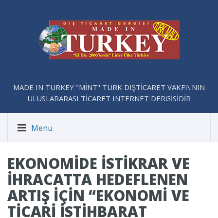
MADE IN TURKEY "MİNT" TÜRK DIŞTİCARET VAKFI\'NIN
ULUSLARARASI TİCARET INTERNET DERGİSİDİR
Menu
EKONOMİDE İSTİKRAR VE
İHRACATTA HEDEFLENEN
ARTIŞ İÇİN “EKONOMİ VE
TİCARİ İSTİHBARAT