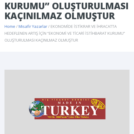
KURUMU” OLUŞTURULMASI
KAÇINILMAZ OLMUŞTUR
Home
/
Misafir Yazarlar
/ EKONOMİDE İSTİKRAR VE İHRACATTA
HEDEFLENEN ARTIŞ İÇİN “EKONOMİ VE TİCARİ İSTİHBARAT KURUMU”
OLUŞTURULMASI KAÇINILMAZ OLMUŞTUR