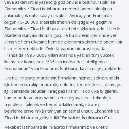
veya askeri ihtilal yaşandığı göz önünde bulundurabilir ise,
Ekonomik ve Ticari istihbaratın nedenli önemli olduğunu
anlamak çok daha kolay olacaktır. Ayrıca, yine Fransa’da
bugün 15-20.000 arası işletmenin de iştigal ve geçimini
Ekonomik ve Ticari İstihbarat üretimi sağlamaktadır. Ülkede
Akademi dünyası da tüm gücü ile bu sürecin içerisinde yer
almış ve hem ülkesine hem de ekonomi sektörüne önemli bir
hizmet vermektedir. Öyle ki; yapılan bir araştırmada
Fransa’da 1995-2008 yılları arasında yazılan tüm yüksek
lisans tez konularının %85’inin içerisinde “İntelligence
Economique” yani Ekonomik İstihbarat kavramı geçmektedir.
Üretici, ihracatçı müteahhit firmaların, hizmet sektöründeki
işletmelerin; rakiplerini, müşterilerini, tedarikçilerini, dünyayı,
ilgi içerisinde oldukları ihraç pazarlarını, rakip ülke bilgilerini,
ham madde ve ara mamul temin piyasalarını, teknolojik
trendlerini bilerek ve hedef odaklı olarak, strateji
belirlemelerine imkân tanıyan en temel unsur, Ekonomik ve
Ticari istihbaratın geliştirdiği
“Rekabet İstihbaratı”
dır.
Rekabet İstihbaratı ile ihracatçı firmalarımız ve üretici