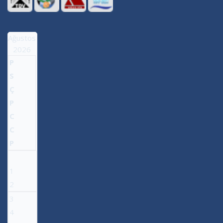
Ağustos
2026
P
S
Ç
P
C
C
P
1
2
3
4