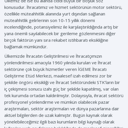
Ülkemiz de ise bu alanda ciddi büyük bir boşluk söz
konusudur. İhracatımız ve hizmet sektörünün motor sektörü,
özellikle müteahhitlik alanında yurt dışından sağlanan
müteahhitlik gelirlerinin son 10-15 yıllık dönemi
incelendiğinde, potansiyelimiz ile karşılaştırıldığında artış bir
yana önemli sayılabilecek bir gerileme gözlenmesini diğer
birçok faktörün yanı sıra rekabet istihbaratı eksikliğine
bağlamak mümkündür.
Ülkemizde İhracatın Geliştirilmesi ve İhracatçımızın
yönlendirilmesi amacıyla 1960 yılında kurulan ve İhracat
sektörüne çok büyük hizmetler veren İGEME İhracatı
Geliştirme Etüd Merkezi, maalesef izah edilmesi zor bir
şekilde öngörü eksikliği ve İhracat Sektöründeki STK’ların bir
iç çekişmesi sonucu izahı güç bir şekilde kapatılmış, var olan
tek kurumda ortadan kaldırılmıştır. Dolayısıyla, ihracat sektörü
profesyonel yönlendirme ve mümkün olabilecek pazar
araştırmaları, sektör araştırmaları ve dünya pazarlarına dair
aktüel bilgilerden de uzak kalmıştır. Bugün kaynak olarak
yönelebileceğimiz ilgili bazı kurumların bilgi kaynağı olarak