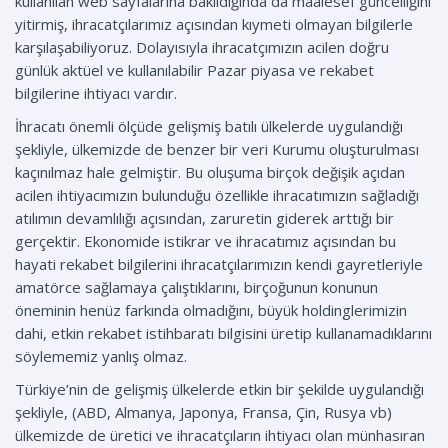
kullanılan web sayfalarına bakıldığında da maalesef güncelliğini
yitirmiş, ihracatçılarımız açısından kıymeti olmayan bilgilerle
karşılaşabiliyoruz. Dolayısıyla ihracatçımızın acilen doğru
günlük aktüel ve kullanılabilir Pazar piyasa ve rekabet
bilgilerine ihtiyacı vardır.
İhracatı önemli ölçüde gelişmiş batılı ülkelerde uygulandığı
şekliyle, ülkemizde de benzer bir veri Kurumu oluşturulması
kaçınılmaz hale gelmiştir. Bu oluşuma birçok değişik açıdan
acilen ihtiyacımızın bulunduğu özellikle ihracatımızın sağladığı
atılımın devamlılığı açısından, zaruretin giderek arttığı bir
gerçektir. Ekonomide istikrar ve ihracatımız açısından bu
hayati rekabet bilgilerini ihracatçılarımızın kendi gayretleriyle
amatörce sağlamaya çalıştıklarını, birçoğunun konunun
öneminin henüz farkında olmadığını, büyük holdinglerimizin
dahi, etkin rekabet istihbaratı bilgisini üretip kullanamadıklarını
söylememiz yanlış olmaz.
Türkiye’nin de gelişmiş ülkelerde etkin bir şekilde uygulandığı
şekliyle, (ABD, Almanya, Japonya, Fransa, Çin, Rusya vb)
ülkemizde de üretici ve ihracatçıların ihtiyacı olan münhasıran