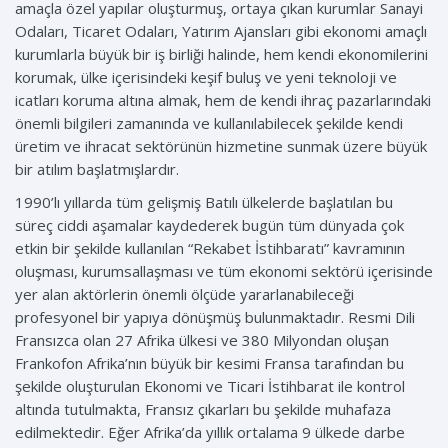
amaçla özel yapılar oluşturmuş, ortaya çıkan kurumlar Sanayi
Odaları, Ticaret Odaları, Yatırım Ajansları gibi ekonomi amaçlı
kurumlarla büyük bir iş birliği halinde, hem kendi ekonomilerini
korumak, ülke içerisindeki keşif buluş ve yeni teknoloji ve
icatları koruma altına almak, hem de kendi ihraç pazarlarındaki
önemli bilgileri zamanında ve kullanılabilecek şekilde kendi
üretim ve ihracat sektörünün hizmetine sunmak üzere büyük
bir atılım başlatmışlardır.
1990’lı yıllarda tüm gelişmiş Batılı ülkelerde başlatılan bu
süreç ciddi aşamalar kaydederek bugün tüm dünyada çok
etkin bir şekilde kullanılan “Rekabet İstihbaratı” kavramının
oluşması, kurumsallaşması ve tüm ekonomi sektörü içerisinde
yer alan aktörlerin önemli ölçüde yararlanabileceği
profesyonel bir yapıya dönüşmüş bulunmaktadır. Resmi Dili
Fransızca olan 27 Afrika ülkesi ve 380 Milyondan oluşan
Frankofon Afrika’nın büyük bir kesimi Fransa tarafından bu
şekilde oluşturulan Ekonomi ve Ticari İstihbarat ile kontrol
altında tutulmakta, Fransız çıkarları bu şekilde muhafaza
edilmektedir. Eğer Afrika’da yıllık ortalama 9 ülkede darbe