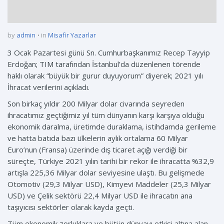
by
admin
in
Misafir Yazarlar
3 Ocak Pazartesi günü Sn. Cumhurbaşkanımız Recep Tayyip
Erdoğan; TIM tarafından İstanbul’da düzenlenen törende
haklı olarak “büyük bir gurur duyuyorum” diyerek; 2021 yılı
İhracat verilerini açıkladı.
Son birkaç yıldır 200 Milyar dolar civarında seyreden
ihracatımız geçtiğimiz yıl tüm dünyanın karşı karşıya olduğu
ekonomik daralma, üretimde duraklama, istihdamda gerileme
ve hatta batıda bazı ülkelerin aylık ortalama 60 Milyar
Euro’nun (Fransa) üzerinde dış ticaret açığı verdiği bir
süreçte, Türkiye 2021 yılın tarihi bir rekor ile ihracatta %32,9
artışla 225,36 Milyar dolar seviyesine ulaştı. Bu gelişmede
Otomotiv (29,3 Milyar USD), Kimyevi Maddeler (25,3 Milyar
USD) ve Çelik sektörü 22,4 Milyar USD ile ihracatın ana
taşıyıcısı sektörler olarak kayda geçti.
Tüm ekonomik zorluklara ve bütün dünyayı etkisi altına alan