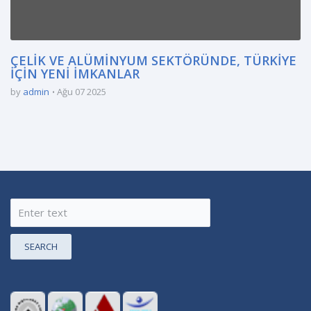
ÇELİK VE ALÜMİNYUM SEKTÖRÜNDE, TÜRKİYE
İÇİN YENİ İMKANLAR
by
admin
Ağu 07 2025
SEARCH