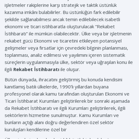
işletmeler rakiplerine karşı stratejik ve taktik üstünlük
kazanma imkânı bulabilirler. Bu üstünlüğün fark edilebilir
şekilde sağlanabilmesi ancak temin edilebilecek isabetli
ekonomi ve ticari istihbaratla oluşturulacak “Rekabet
İstihbaratı” ile mümkün olabilecektir. Ülke veya bir işletmenin
rekabet gücü Ekonomi ve ticaretini etkileyen potansiyel
gelişmeler veya fırsatlar için çevredeki bilginin planlanması,
toplanması, analiz edilmesi ve yayılımını içeren sistematik
süreçlerin uygulanmasıyla ülke, sektör veya uğraşılan konu ile
ilgili
Rekabet İstihbaratı
ile oluşur.
Bütün dünyada, ihracatını geliştirmiş bu konuda kendisini
kanıtlamış batılı ülkelerde, 1990’lı yıllardan buyana
profesyonel olarak kamu tarafından oluşturulan Ekonomi ve
Ticari İstihbarat Kurumları geliştirilerek bir sonraki aşamada
da Rekabet İstihbaratı ve ilgili Kurumları geliştirilerek, ilgili
sektörlerin hizmetine sunulmuştur. Kamu Kurumları ve
bunların açtığı alanı doğru değerlendiren özel sektör
kuruluşları kendilerine özel bir