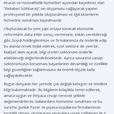
ihracat ve müteahhitlik hizmetleri açısından kaçınılmaz olan
“Rekabet İstihbaratı” nın oluşumunu sağlayacak yapının
profesyonel bir şekilde oluşturulması ve ilgili kesimlerin
hizmetine sunulması kaçınılmazdır.
Oluşturulacak bu yeni yapı ortaya konacak ekonomik
reformların daha etkin sonuç vermesine, imkân verebileceği
gibi, büyük holdinglerimize ve firmalarımıza da önderlik edip
bu alanda örnek teşkil ederek, özel sektöre de yeni bir,
faaliyet alanı açarak, bilgi üretim sektörüne önderlik
edebileceği değerlendirilmektedir. Ayrıca savunma sanayi
sektörümüzün korunması başarılarının devamlılığı ve özellikle
bilgi güvenliğinin sağlanmasına da önemli ölçüde katkı
sağlayabilecektir.
Bugün dünyanın her yerinde çok değişik kategori ve nitelikte
bilgi bulunmaktadır. Bu bilgilerin kolaylıkla temin edilerek,
amaca uygun ve ihtiyaca cevap verecek şekilde
değerlendirilerek, kullanıcıların hizmetine sunulması ve bu
surette günlük Pazar ve piyasa koşullarına firmalarımızın
hazırlıklı olması, uluslararası piyasalara uyum sağlaması ile iç