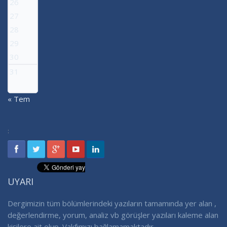
26
27
28
29
30
31
« Tem
:
UYARI
Dergimizin tüm bölümlerindeki yazıların tamamında yer alan ,
değerlendirme, yorum, analiz vb görüşler yazıları kaleme alan
kişilere ait olup. Vakfımızı bağlamamaktadır.