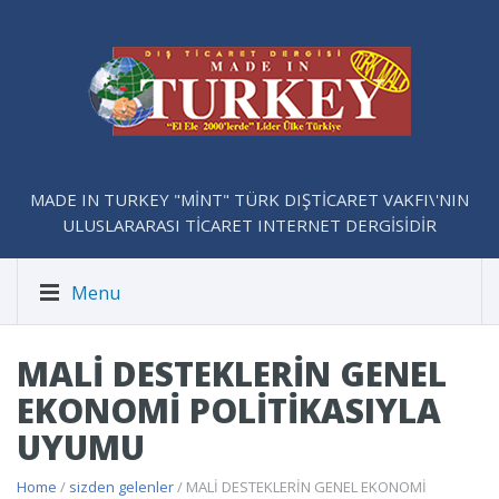
MADE IN TURKEY "MİNT" TÜRK DIŞTİCARET VAKFI\'NIN
ULUSLARARASI TİCARET INTERNET DERGİSİDİR
Menu
MALİ DESTEKLERİN GENEL
EKONOMİ POLİTİKASIYLA
UYUMU
Home
/
sizden gelenler
/ MALİ DESTEKLERİN GENEL EKONOMİ