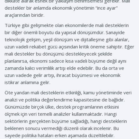
dikkate alarak esnek bir yaklaşım benimsemesi gerekir. Mali
destekler bir anlamda ekonomik yönetimin “ince ayar”
araçlarından biridir.
Türkiye gibi gelişmekte olan ekonomilerde mali desteklerin
bir diğer önemli boyutu da yapısal dönüşümdür. Sanayide
teknolojik gelişim, yeşil dönüşüm ve dijitalleşme gibi alanlar,
uzun vadeli rekabet gücü açısından kritik öneme sahiptir. Eğer
mali destekler bu dönüşümü destekleyecek şekilde
planlanırsa, ekonomi sadece kısa vadeli büyüme değil aynı
zamanda kalıcı verimlilik artışı elde edebilir. Bu da orta ve
uzun vadede gelir artışı, ihracat büyümesi ve ekonomik
istikrar anlamına gelir.
Öte yandan mali desteklerin etkinliği, kamu yönetiminde veri
analizi ve politika değerlendirme kapasitesine de bağlıdır.
Günümüzde birçok ülke, destek programlarının etkisini
ölçmek için veri temelli analizler kullanmaktadır. Hangi
sektörlerin gerçekten büyüme sağladığı, hangi desteklerin
beklenen sonucu vermediği düzenli olarak incelenir. Bu
sayede politika hataları erken aşamada düzeltilebilir.