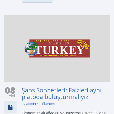
08
Şans Sohbetleri: Faizleri aynı
TEM
platoda buluşturmalıyız
by
admin
in
Ekonomi
Ekonomist Ali Ağaoğlu ve gazeteci Hakan Güldağ