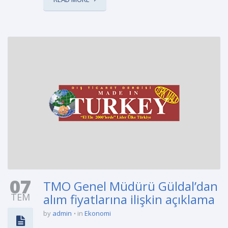
07
TMO Genel Müdürü Güldal’dan
TEM
alım fiyatlarına ilişkin açıklama
by
admin
in
Ekonomi