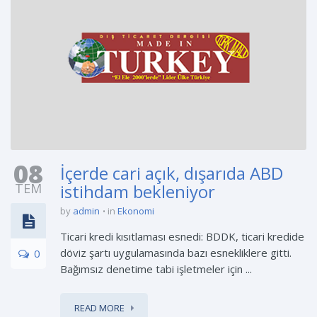
08
İçerde cari açık, dışarıda ABD
TEM
istihdam bekleniyor
by
admin
in
Ekonomi
Ticari kredi kısıtlaması esnedi: BDDK, ticari kredide
döviz şartı uygulamasında bazı esnekliklere gitti.
0
Bağımsız denetime tabi işletmeler için ...
READ MORE