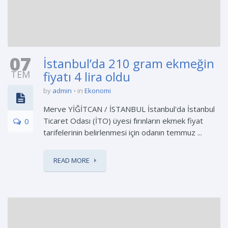
07
İstanbul’da 210 gram ekmeğin
TEM
fiyatı 4 lira oldu
by
admin
in
Ekonomi
Merve YİĞİTCAN / İSTANBUL İstanbul'da İstanbul
Ticaret Odası (İTO) üyesi fırınların ekmek fiyat
0
tarifelerinin belirlenmesi için odanın temmuz ...
READ MORE