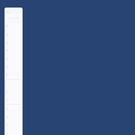
Ağustos
2026
P
S
Ç
P
C
C
P
1
2
3
4
5
6