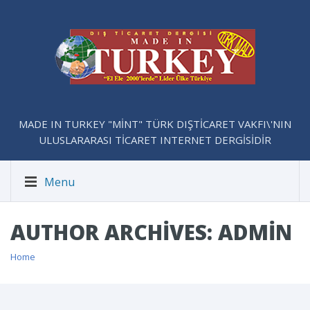
MADE IN TURKEY "MİNT" TÜRK DIŞTİCARET VAKFI\'NIN
ULUSLARARASI TİCARET INTERNET DERGİSİDİR
Menu
AUTHOR ARCHIVES: ADMIN
Home