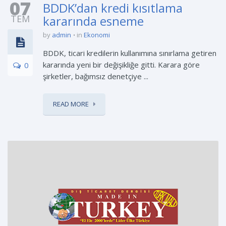
07
BDDK’dan kredi kısıtlama
TEM
kararında esneme
by
admin
in
Ekonomi
BDDK, ticari kredilerin kullanımına sınırlama getiren
kararında yeni bir değişikliğe gitti. Karara göre
0
şirketler, bağımsız denetçiye ...
READ MORE