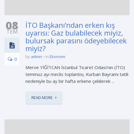
08
İTO Başkanı’ndan erken kış
TEM
uyarısı: Gaz bulabilecek miyiz,
bulursak parasını ödeyebilecek
miyiz?
by
admin
in
Ekonomi
0
Merve YİĞİTCAN İstanbul Ticaret Odası’nın (İTO)
temmuz ayı meclis toplantısı, Kurban Bayramı tatili
nedeniyle bu ay bir hafta erkene çekilerek ...
READ MORE