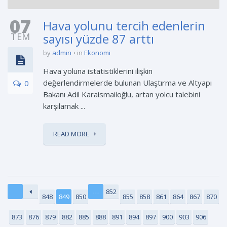
07
Hava yolunu tercih edenlerin
TEM
sayısı yüzde 87 arttı
by
admin
in
Ekonomi
Hava yoluna istatistiklerini ilişkin
değerlendirmelerde bulunan Ulaştırma ve Altyapı
0
Bakanı Adil Karaismailoğlu, artan yolcu talebini
karşılamak ...
READ MORE
…
852
848
849
850
855
858
861
864
867
870
873
876
879
882
885
888
891
894
897
900
903
906