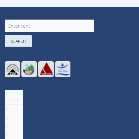
SEARCH
Ağustos
2026
P
S
Ç
P