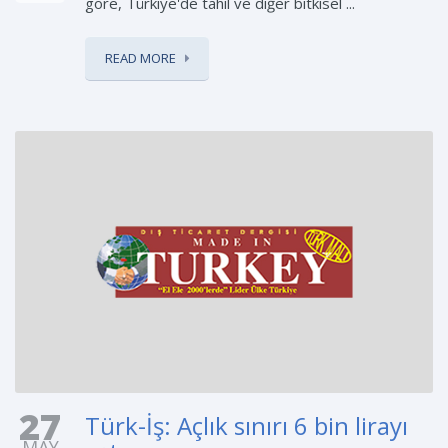
göre, Türkiye'de tahıl ve diğer bitkisel ...
READ MORE
27
Türk-İş: Açlık sınırı 6 bin lirayı
MAY