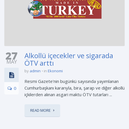
27
Alkollü içecekler ve sigarada
MAY
ÖTV arttı
by
admin
in
Ekonomi
Resmi Gazete'nin bugünkü sayısında yayımlanan
Cumhurbaşkanı kararıyla, bira, şarap ve diğer alkollü
0
içkilerden alınan asgari maktu ÖTV tutarları ...
READ MORE