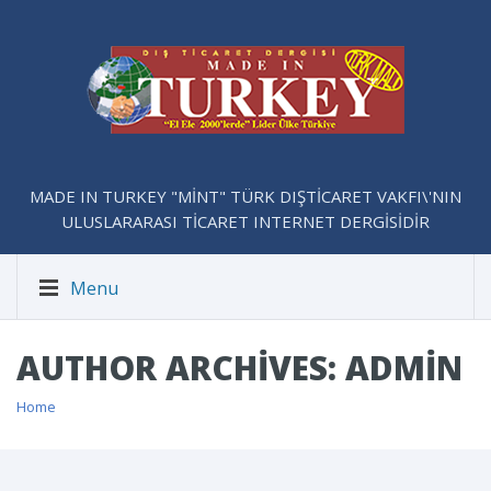
MADE IN TURKEY "MİNT" TÜRK DIŞTİCARET VAKFI\'NIN
ULUSLARARASI TİCARET INTERNET DERGİSİDİR
Menu
AUTHOR ARCHIVES: ADMIN
Home