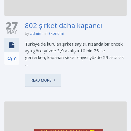
27
802 şirket daha kapandı
MAY
by
admin
in
Ekonomi
Türkiye'de kurulan şirket sayısı, nisanda bir önceki
aya göre yüzde 3,9 azalışla 10 bin 751'e
gerilerken, kapanan şirket sayısı yüzde 59 artarak
0
...
READ MORE