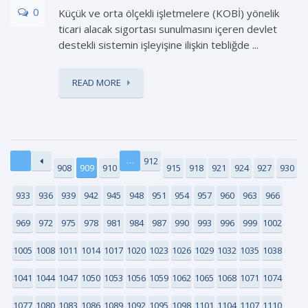
0
Küçük ve orta ölçekli işletmelere (KOBİ) yönelik
ticari alacak sigortası sunulmasını içeren devlet
destekli sistemin işleyişine ilişkin tebliğde ...
READ MORE
…
912
908
909
910
915
918
921
924
927
930
933
936
939
942
945
948
951
954
957
960
963
966
969
972
975
978
981
984
987
990
993
996
999
1002
1005
1008
1011
1014
1017
1020
1023
1026
1029
1032
1035
1038
1041
1044
1047
1050
1053
1056
1059
1062
1065
1068
1071
1074
1077
1080
1083
1086
1089
1092
1095
1098
1101
1104
1107
1110