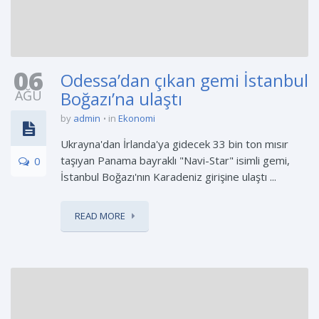
06
Odessa’dan çıkan gemi İstanbul
AĞU
Boğazı’na ulaştı
by
admin
in
Ekonomi
Ukrayna'dan İrlanda'ya gidecek 33 bin ton mısır
taşıyan Panama bayraklı "Navi-Star" isimli gemi,
0
İstanbul Boğazı'nın Karadeniz girişine ulaştı ...
READ MORE