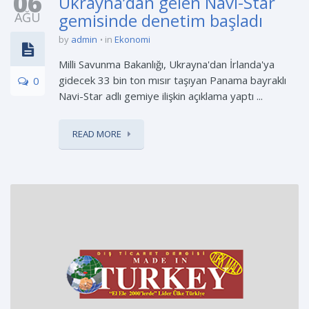
06
Ukrayna’dan gelen Navi-Star
AĞU
gemisinde denetim başladı
by
admin
in
Ekonomi
Milli Savunma Bakanlığı, Ukrayna'dan İrlanda'ya
gidecek 33 bin ton mısır taşıyan Panama bayraklı
0
Navi-Star adlı gemiye ilişkin açıklama yaptı ...
READ MORE