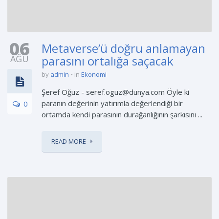
06
Metaverse’ü doğru anlamayan
AĞU
parasını ortalığa saçacak
by
admin
in
Ekonomi
Şeref Oğuz - seref.oguz@dunya.com Öyle ki
paranın değerinin yatırımla değerlendiği bir
0
ortamda kendi parasının durağanlığının şarkısını ...
READ MORE