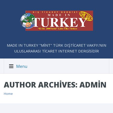
MADE IN TURKEY "MİNT" TÜRK DIŞTİCARET VAKFI\'NIN
ULUSLARARASI TİCARET INTERNET DERGİSİDİR
Menu
AUTHOR ARCHIVES: ADMIN
Home