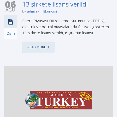
06
13 şirkete lisans verildi
AĞU
by
admin
in
Ekonomi
Enerji Piyasası Düzenleme Kurumunca (EPDK),
elektrik ve petrol piyasalarında faaliyet gösteren
13 şirkete lisans verildi, 6 şirketin lisansı ...
0
READ MORE