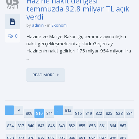
05
Hazine nakit dengesi
AĞU
temmuzda 92.8 milyar TL açık
verdi
by
admin
in
Ekonomi
0
Hazine ve Maliye Bakanlığı, temmuz ayına ilişkin
nakit gerçekleşmelerini açıkladı. Geçen ay
Hazinenin nakit gelirleri 175 milyar 954 milyon lira
...
READ MORE
…
813
809
810
811
816
819
822
825
828
831
834
837
840
843
846
849
852
855
858
861
864
867
870
873
876
879
882
885
888
891
894
897
900
903