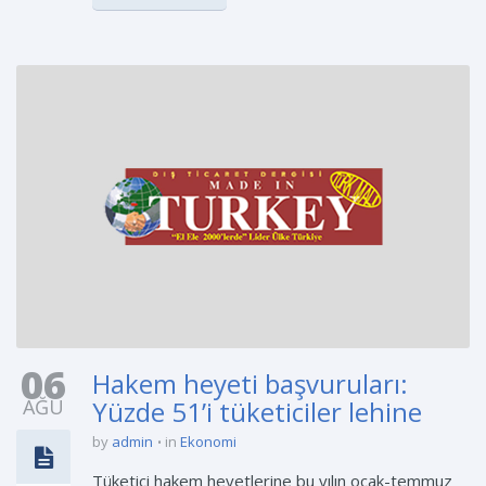
06
Hakem heyeti başvuruları:
AĞU
Yüzde 51’i tüketiciler lehine
by
admin
in
Ekonomi
Tüketici hakem heyetlerine bu yılın ocak-temmuz