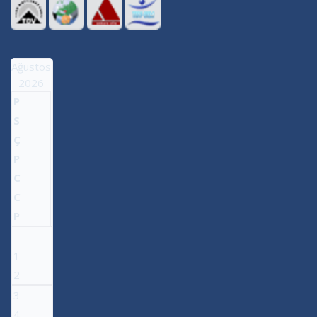
Ağustos
2026
P
S
Ç
P
C
C
P
1
2
3
4