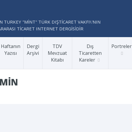
N TURKEY "MİNT" TÜRK DIŞTİCARET VAKFI\'NIN
RARASI TİCARET INTERNET DERGİSİDİR
Haftanın
Dergi
TDV
Dış
Portreler
Yazısı
Arşivi
Mevzuat
Ticaretten
Kitabı
Kareler
DMIN