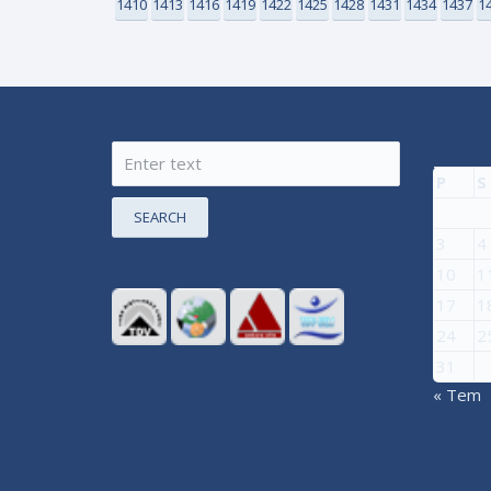
1410
1413
1416
1419
1422
1425
1428
1431
1434
1437
1
P
S
SEARCH
3
4
10
1
17
1
24
2
31
« Tem