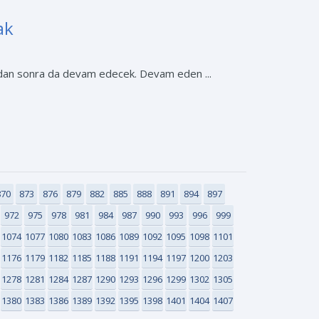
ak
undan sonra da devam edecek. Devam eden ...
870
873
876
879
882
885
888
891
894
897
972
975
978
981
984
987
990
993
996
999
1074
1077
1080
1083
1086
1089
1092
1095
1098
1101
1176
1179
1182
1185
1188
1191
1194
1197
1200
1203
1278
1281
1284
1287
1290
1293
1296
1299
1302
1305
1380
1383
1386
1389
1392
1395
1398
1401
1404
1407