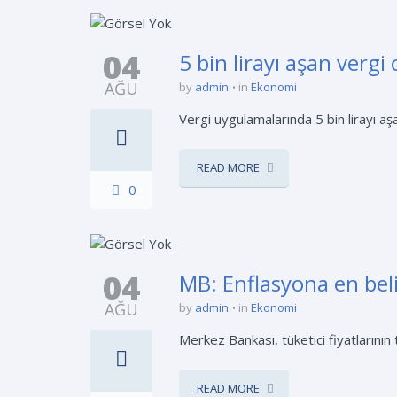
04
5 bin lirayı aşan vergi
AĞU
by
admin
in
Ekonomi
Vergi uygulamalarında 5 bin lirayı aşa
READ MORE
0
04
MB: Enflasyona en bel
AĞU
by
admin
in
Ekonomi
Merkez Bankası, tüketici fiyatlarının
READ MORE