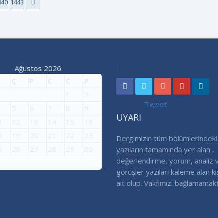
440
1443
Ağustos 2026
:
Ç
P
C
C
P
1
2
Tweet
5
6
7
8
9
UYARI
1
12
13
14
15
16
8
19
20
21
22
23
Dergimizin tüm bölümlerindeki
5
26
27
28
29
30
yazıların tamamında yer alan ,
değerlendirme, yorum, analiz 
görüşler yazıları kaleme alan ki
ait olup. Vakfımızı bağlamamakt