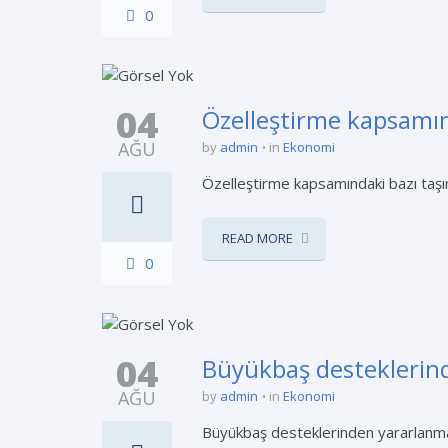
0
04
Özelleştirme kapsamınd
AĞU
by
admin
in
Ekonomi
Özelleştirme kapsamındaki bazı taşın
READ MORE
0
04
Büyükbaş desteklerinde
AĞU
by
admin
in
Ekonomi
Büyükbaş desteklerinden yararlanma s