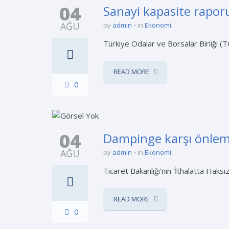
04
Sanayi kapasite raporu
AĞU
by
admin
in
Ekonomi
Türkiye Odalar ve Borsalar Birliği (T
READ MORE
0
04
Dampinge karşı önlem
AĞU
by
admin
in
Ekonomi
Ticaret Bakanlığı’nın ‘İthalatta Haks
READ MORE
0