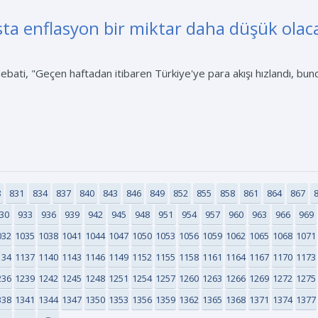
ta enflasyon bir miktar daha düşük olac
bati, "Geçen haftadan itibaren Türkiye'ye para akışı hızlandı, b
8
831
834
837
840
843
846
849
852
855
858
861
864
867
30
933
936
939
942
945
948
951
954
957
960
963
966
969
032
1035
1038
1041
1044
1047
1050
1053
1056
1059
1062
1065
1068
1071
134
1137
1140
1143
1146
1149
1152
1155
1158
1161
1164
1167
1170
1173
236
1239
1242
1245
1248
1251
1254
1257
1260
1263
1266
1269
1272
1275
338
1341
1344
1347
1350
1353
1356
1359
1362
1365
1368
1371
1374
1377