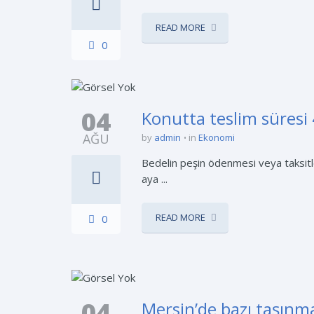
READ MORE
0
04
Konutta teslim süresi
AĞU
by
admin
in
Ekonomi
Bedelin peşin ödenmesi veya taksit
aya ...
READ MORE
0
04
Mersin’de bazı taşınma