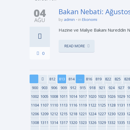
04
Bakan Nebati: Ağustos
AĞU
by
admin
in
Ekonomi
Hazine ve Maliye Bakanı Nureddin Ne
READ MORE
0
…
812
813
814
816
819
822
825
82
900
903
906
909
912
915
918
921
924
927
9
1002
1005
1008
1011
1014
1017
1020
1023
1026
1029
1
1104
1107
1110
1113
1116
1119
1122
1125
1128
1131
1
1206
1209
1212
1215
1218
1221
1224
1227
1230
1233
1
1308
1311
1314
1317
1320
1323
1326
1329
1332
1335
1