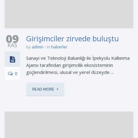
09
Girişimciler zirvede buluştu
KAS
by
admin
in
haberler
Sanayi ve Teknoloji Bakanlığı ile İpekyolu Kalkınma
Ajansı tarafından girişimcilik ekosisteminin
güçlendirilmesi, ulusal ve yerel düzeyde ...
0
READ MORE