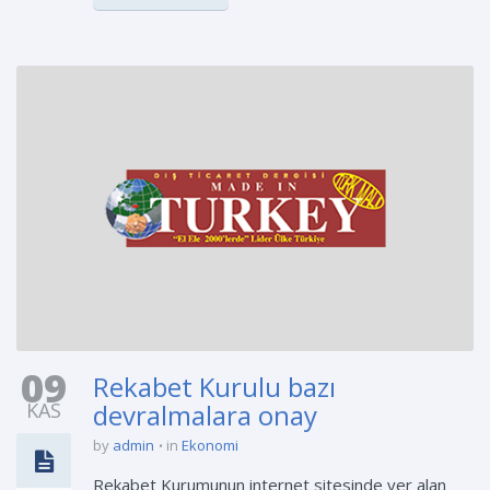
09
Rekabet Kurulu bazı
KAS
devralmalara onay
by
admin
in
Ekonomi
Rekabet Kurumunun internet sitesinde yer alan