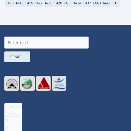
1413
1416
1419
1422
1425
1428
1431
1434
1437
1440
1443
SEARCH
Ağustos
2026
P
S