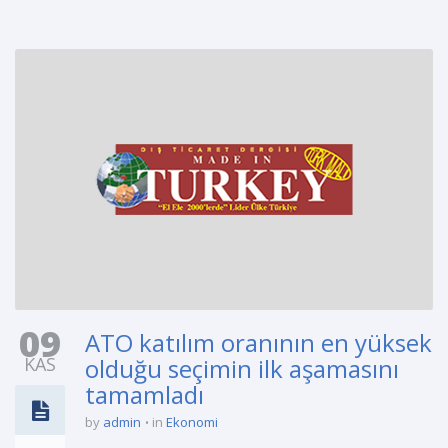
09
ATO katılım oranının en yüksek
KAS
olduğu seçimin ilk aşamasını
tamamladı
by
admin
in
Ekonomi