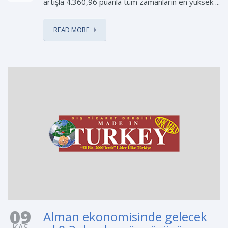
artışla 4.360,96 puanla tüm zamanların en yüksek ...
READ MORE
09
Alman ekonomisinde gelecek
KAS