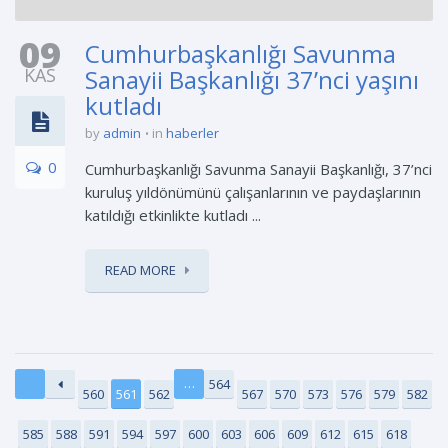
09
Cumhurbaşkanlığı Savunma
KAS
Sanayii Başkanlığı 37’nci yaşını
kutladı
by
admin
in
haberler
0
Cumhurbaşkanlığı Savunma Sanayii Başkanlığı, 37’nci
kuruluş yıldönümünü çalışanlarının ve paydaşlarının
katıldığı etkinlikte kutladı ...
READ MORE
…
564
560
561
562
567
570
573
576
579
582
585
588
591
594
597
600
603
606
609
612
615
618