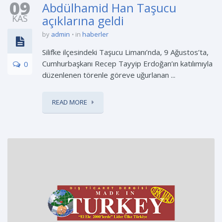
09
Abdülhamid Han Taşucu
KAS
açıklarına geldi
by
admin
in
haberler
Silifke ilçesindeki Taşucu Limanı’nda, 9 Ağustos’ta,
Cumhurbaşkanı Recep Tayyip Erdoğan’ın katılımıyla
0
düzenlenen törenle göreve uğurlanan ...
READ MORE