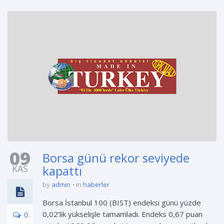
09
Borsa günü rekor seviyede
KAS
kapattı
by
admin
in
haberler
Borsa İstanbul 100 (BIST) endeksi günü yüzde
0,02’lik yükselişle tamamladı. Endeks 0,67 puan
0