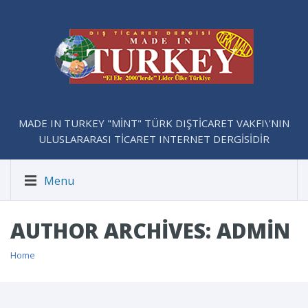
MADE IN TURKEY "MİNT" TÜRK DIŞTİCARET VAKFI\'NIN
ULUSLARARASI TİCARET INTERNET DERGİSİDİR
Menu
AUTHOR ARCHIVES: ADMIN
Home