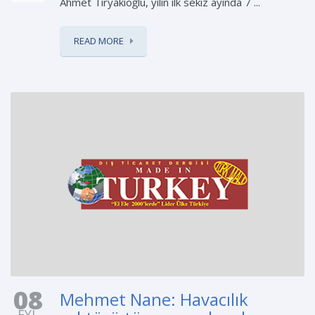
Ahmet Tiryakioğlu, yılın ilk sekiz ayında 7 ...
READ MORE
08
Mehmet Nane: Havacılık
EYL