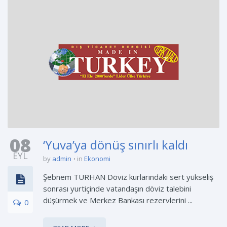
08
‘Yuva’ya dönüş sınırlı kaldı
EYL
by
admin
in
Ekonomi
Şebnem TURHAN Döviz kurlarındaki sert yükseliş
sonrası yurtiçinde vatandaşın döviz talebini
düşürmek ve Merkez Bankası rezervlerini ...
0