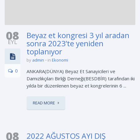
08
Beyaz et kongresi 3 yıl aradan
EYL
sonra 2023’te yeniden
toplanıyor
by
admin
in
Ekonomi
0
ANKARA(DÜNYA) Beyaz Et Sanayicileri ve
Damızlıkçıları Birliği Derneği(BESDBİR) tarafından iki
yılda bir düzenlenen beyaz et kongrelerinin 6 ...
READ MORE
08
2022 AĞUSTOS AYI DIŞ