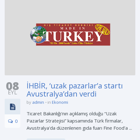
08
İHBİR, ‘uzak pazarlar’a startı
EYL
Avustralya’dan verdi
by
admin
in
Ekonomi
Ticaret Bakanlığı'nın açıklamış olduğu “Uzak
Pazarlar Stratejisi” kapsamında Türk firmalar,
0
Avustralya'da düzenlenen gıda fuarı Fine Food'a ...