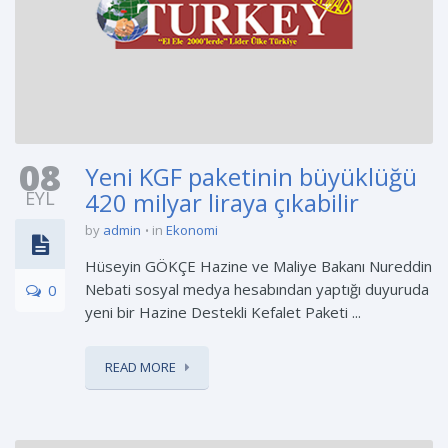
08
Yeni KGF paketinin büyüklüğü
EYL
420 milyar liraya çıkabilir
by
admin
in
Ekonomi
Hüseyin GÖKÇE Hazine ve Maliye Bakanı Nureddin
Nebati sosyal medya hesabından yaptığı duyuruda
0
yeni bir Hazine Destekli Kefalet Paketi ...
READ MORE