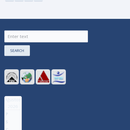
SEARCH
Ağustos
2026
P
S
Ç