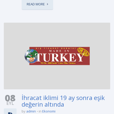
READ MORE
08
İhracat iklimi 19 ay sonra eşik
EYL
değerin altında
by
admin
in
Ekonomi