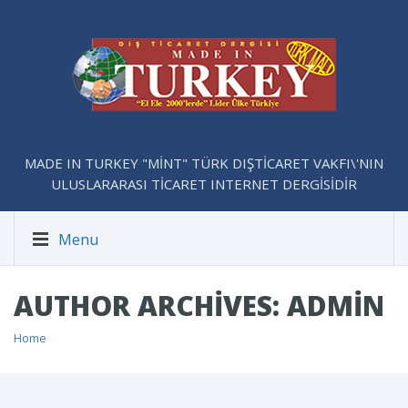
MADE IN TURKEY "MİNT" TÜRK DIŞTİCARET VAKFI\'NIN
ULUSLARARASI TİCARET INTERNET DERGİSİDİR
Menu
AUTHOR ARCHIVES: ADMIN
Home