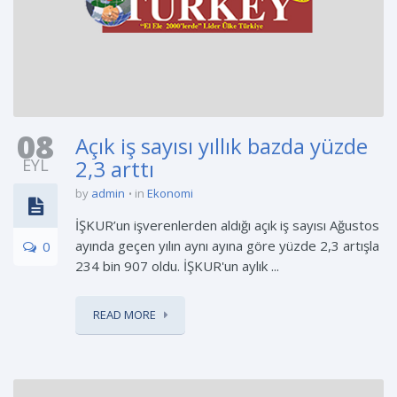
08
Açık iş sayısı yıllık bazda yüzde
EYL
2,3 arttı
by
admin
in
Ekonomi
İŞKUR’un işverenlerden aldığı açık iş sayısı Ağustos
ayında geçen yılın aynı ayına göre yüzde 2,3 artışla
0
234 bin 907 oldu. İŞKUR'un aylık ...
READ MORE