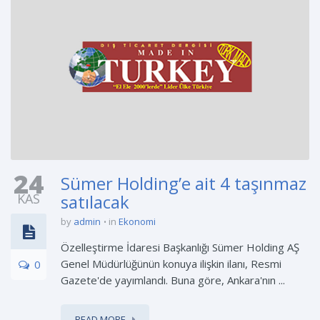
24
Sümer Holding’e ait 4 taşınmaz
KAS
satılacak
by
admin
in
Ekonomi
Özelleştirme İdaresi Başkanlığı Sümer Holding AŞ
Genel Müdürlüğünün konuya ilişkin ilanı, Resmi
0
Gazete'de yayımlandı. Buna göre, Ankara'nın ...
READ MORE