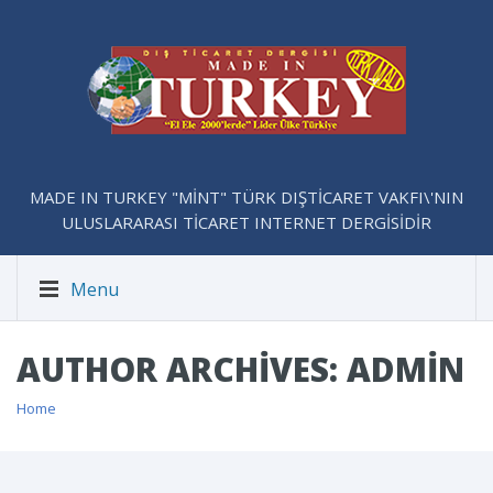
MADE IN TURKEY "MİNT" TÜRK DIŞTİCARET VAKFI\'NIN
ULUSLARARASI TİCARET INTERNET DERGİSİDİR
Menu
AUTHOR ARCHIVES: ADMIN
Home