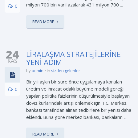
milyon 700 bin varil azalarak 431 milyon 700 ...
0
READ MORE
24
LİRALAŞMA STRATEJİLERİNE
KAS
YENİ ADIM
by
admin
in
sizden gelenler
Bir yılı aşkın bir süre önce uygulamaya konulan
üretim ve ihracat odaklı büyüme modeli gereği
0
yapılan politika faizlerinin düşürülmesiyle başlayan
döviz kurlarındaki artışı önlemek için T.C. Merkez
bankası tarafından alınan tedbirlere bir yenisi daha
eklendi. Buna göre merkez bankası, bankaların ...
READ MORE