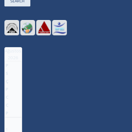
SEARCH
Ağustos
2026
P
S
Ç
P
C
C
P
1