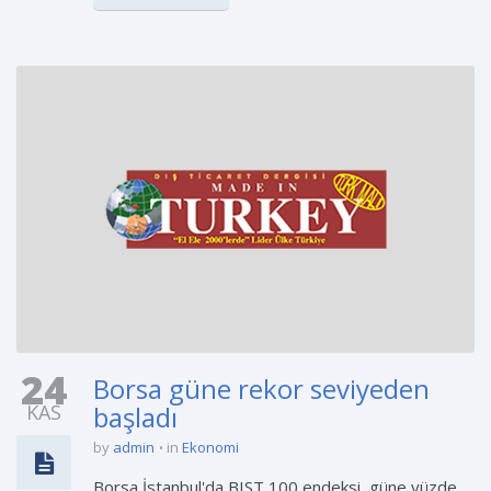
24
Borsa güne rekor seviyeden
KAS
başladı
by
admin
in
Ekonomi
Borsa İstanbul'da BIST 100 endeksi, güne yüzde