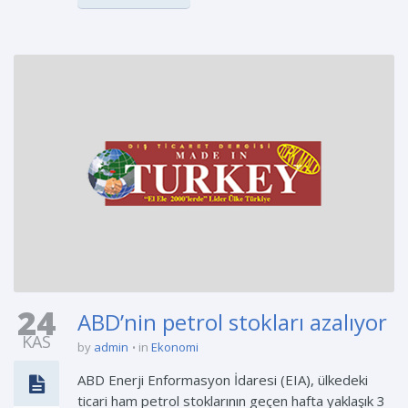
24
ABD’nin petrol stokları azalıyor
KAS
by
admin
in
Ekonomi
ABD Enerji Enformasyon İdaresi (EIA), ülkedeki
ticari ham petrol stoklarının geçen hafta yaklaşık 3