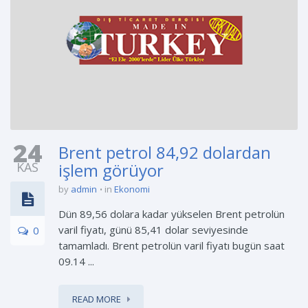
24
Brent petrol 84,92 dolardan
KAS
işlem görüyor
by
admin
in
Ekonomi
Dün 89,56 dolara kadar yükselen Brent petrolün
varil fiyatı, günü 85,41 dolar seviyesinde
0
tamamladı. Brent petrolün varil fiyatı bugün saat
09.14 ...
READ MORE