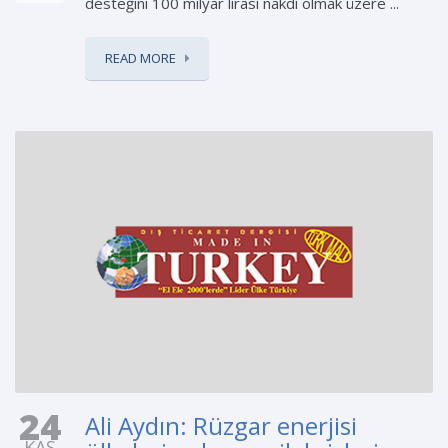
desteğini 100 milyar lirası nakdi olmak üzere ...
READ MORE
24
Ali Aydın: Rüzgar enerjisi
KAS