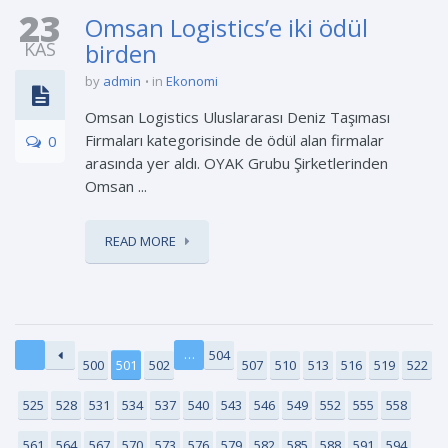
23
Omsan Logistics’e iki ödül
KAS
birden
by
admin
in
Ekonomi
Omsan Logistics Uluslararası Deniz Taşıması
Firmaları kategorisinde de ödül alan firmalar
0
arasında yer aldı. OYAK Grubu Şirketlerinden
Omsan ...
READ MORE
…
504
500
501
502
507
510
513
516
519
522
525
528
531
534
537
540
543
546
549
552
555
558
561
564
567
570
573
576
579
582
585
588
591
594