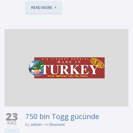
READ MORE
23
750 bin Togg gücünde
KAS
by
admin
in
Ekonomi