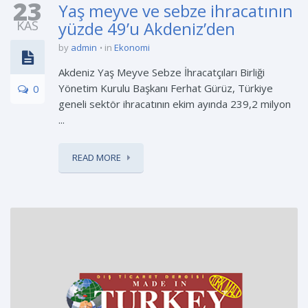
23
Yaş meyve ve sebze ihracatının
KAS
yüzde 49’u Akdeniz’den
by
admin
in
Ekonomi
Akdeniz Yaş Meyve Sebze İhracatçıları Birliği
Yönetim Kurulu Başkanı Ferhat Gürüz, Türkiye
0
geneli sektör ihracatının ekim ayında 239,2 milyon
...
READ MORE