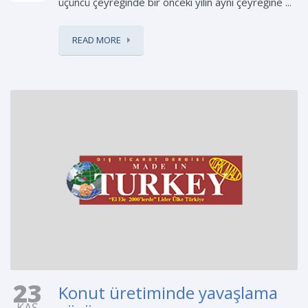
üçüncü çeyreğinde bir önceki yılın aynı çeyreğine ...
READ MORE
23
Konut üretiminde yavaşlama
KAS