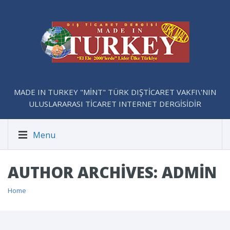
MADE IN TURKEY "MİNT" TÜRK DIŞTİCARET VAKFI\'NIN
ULUSLARARASI TİCARET INTERNET DERGİSİDİR
Menu
AUTHOR ARCHIVES: ADMIN
Home