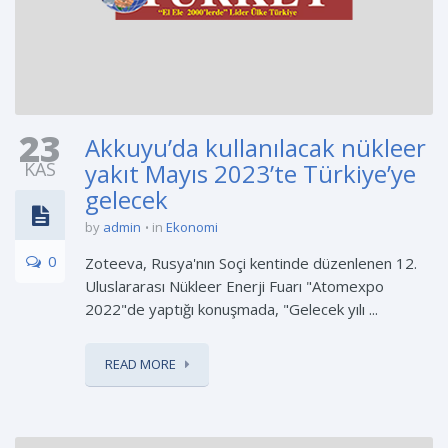
23
Akkuyu’da kullanılacak nükleer
KAS
yakıt Mayıs 2023’te Türkiye’ye
gelecek
by
admin
in
Ekonomi
0
Zoteeva, Rusya'nın Soçi kentinde düzenlenen 12.
Uluslararası Nükleer Enerji Fuarı "Atomexpo
2022"de yaptığı konuşmada, "Gelecek yılı ...
READ MORE