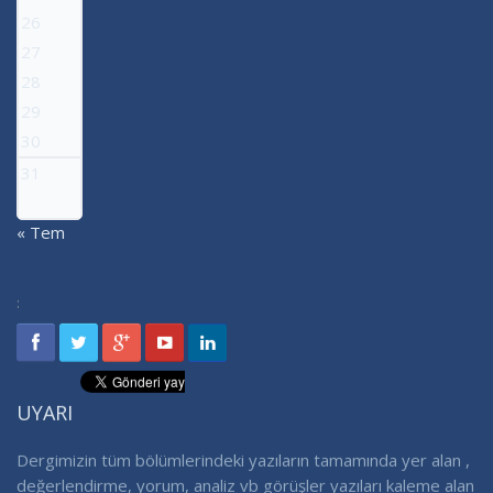
26
27
28
29
30
31
« Tem
:
UYARI
Dergimizin tüm bölümlerindeki yazıların tamamında yer alan ,
değerlendirme, yorum, analiz vb görüşler yazıları kaleme alan