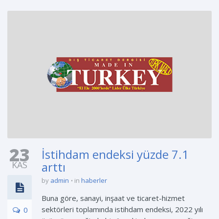
23
İstihdam endeksi yüzde 7.1
KAS
arttı
by
admin
in
haberler
Buna göre, sanayi, inşaat ve ticaret-hizmet
sektörleri toplamında istihdam endeksi, 2022 yılı
0