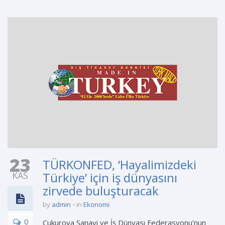
23
TÜRKONFED, ‘Hayalimizdeki
KAS
Türkiye’ için iş dünyasını
zirvede buluşturacak
by
admin
in
Ekonomi
0
Çukurova Sanayi ve İş Dünyası Federasyonu’nun