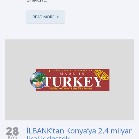
READ MORE
28
İLBANK’tan Konya’ya 2,4 milyar
KAS
liralık destek