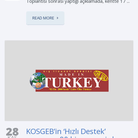
Toplantısı sonrası yaptığı açıklamada, kentte 17 ...
READ MORE
28
KOSGEB’in ‘Hızlı Destek’
KAS