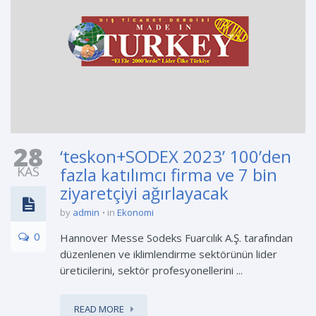
28
‘teskon+SODEX 2023’ 100’den
KAS
fazla katılımcı firma ve 7 bin
ziyaretçiyi ağırlayacak
by
admin
in
Ekonomi
0
Hannover Messe Sodeks Fuarcılık A.Ş. tarafından
düzenlenen ve iklimlendirme sektörünün lider
üreticilerini, sektör profesyonellerini ...
READ MORE