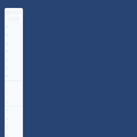
Ağustos
2026
P
S
Ç
P
C
C
P
1
2
3
4
5
6