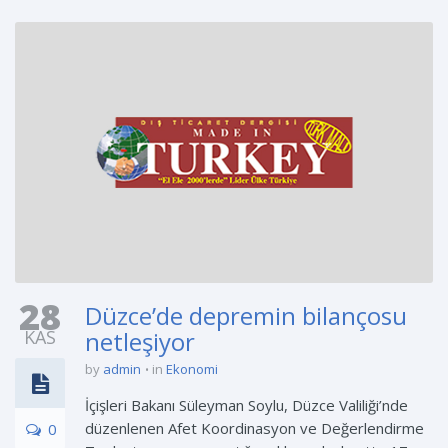
28
Düzce’de depremin bilançosu
KAS
netleşiyor
by
admin
in
Ekonomi
İçişleri Bakanı Süleyman Soylu, Düzce Valiliği’nde
düzenlenen Afet Koordinasyon ve Değerlendirme
0