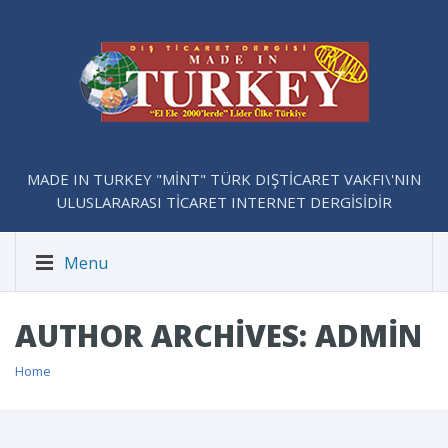
MADE IN TURKEY "MİNT" TÜRK DIŞTİCARET VAKFI\'NIN
ULUSLARARASI TİCARET INTERNET DERGİSİDİR
Menu
AUTHOR ARCHIVES: ADMIN
Home