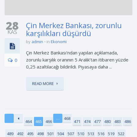
28
Çin Merkez Bankası, zorunlu
KAS
karşılıkları düşürdü
by
admin
in
Ekonomi
Çin Merkez Bankası’ndan yapılan açıklamada,
zorunlu karşılık oranının 5 Aralık’tan itibaren yüzde
0
0,25 azaltılacağı bildirildi. Piyasaya daha ...
READ MORE
…
468
464
465
466
471
474
477
480
483
486
489
492
495
498
501
504
507
510
513
516
519
522