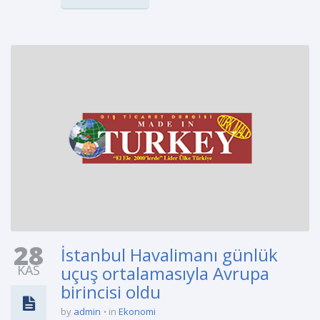
28
İstanbul Havalimanı günlük
KAS
uçuş ortalamasıyla Avrupa
birincisi oldu
by
admin
in
Ekonomi