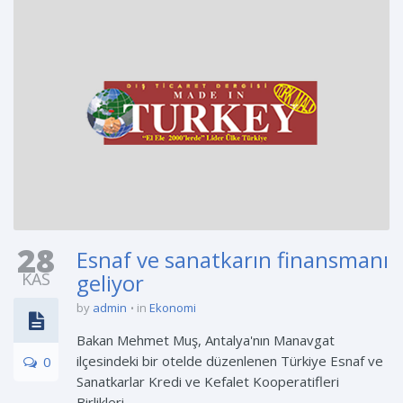
28
Esnaf ve sanatkarın finansmanı
KAS
geliyor
by
admin
in
Ekonomi
Bakan Mehmet Muş, Antalya'nın Manavgat
ilçesindeki bir otelde düzenlenen Türkiye Esnaf ve
0
Sanatkarlar Kredi ve Kefalet Kooperatifleri
Birlikleri ...