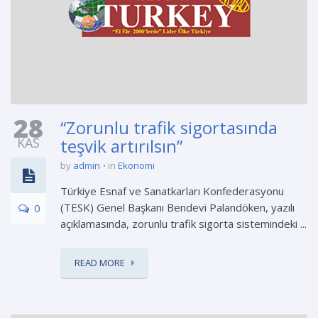
28
“Zorunlu trafik sigortasında
KAS
teşvik artırılsın”
by
admin
in
Ekonomi
Türkiye Esnaf ve Sanatkarları Konfederasyonu
(TESK) Genel Başkanı Bendevi Palandöken, yazılı
0
açıklamasında, zorunlu trafik sigorta sistemindeki ...
READ MORE