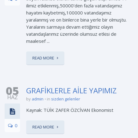
ilimiz etkilenmiş,50000’den fazla vatandaşımız
hayatını kaybetmiş,100000 vatandaşımız
yaralanmış ve on binlerce bina yerle bir olmuştu.
Yaralarını sarmaya devam ettiğimiz olayın
vatandaşlarımız üzerinde olumsuz etkisi de
maalesef ...
READ MORE
05
GRAFİKLERLE AİLE YAPIMIZ
HAZ
by
admin
in
sizden gelenler
Kaynak: TÜİK ZAFER ÖZCİVAN Ekonomist
0
READ MORE