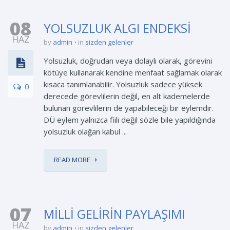
08
YOLSUZLUK ALGI ENDEKSİ
HAZ
by
admin
in
sizden gelenler
Yolsuzluk, doğrudan veya dolaylı olarak, görevini
kötüye kullanarak kendine menfaat sağlamak olarak
kısaca tanımlanabilir. Yolsuzluk sadece yüksek
0
derecede görevlilerin değil, en alt kademelerde
bulunan görevlilerin de yapabileceği bir eylemdir.
DÜ eylem yalnızca fiili değil sözle bile yapıldığında
yolsuzluk olağan kabul ...
READ MORE
07
MİLLİ GELİRİN PAYLAŞIMI
HAZ
by
admin
in
sizden gelenler