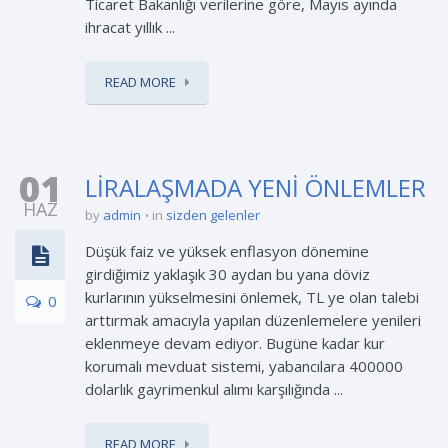
Ticaret Bakanlığı verilerine göre, Mayıs ayında
ihracat yıllık ...
READ MORE
01
LİRALAŞMADA YENİ ÖNLEMLER
HAZ
by
admin
in
sizden gelenler
Düşük faiz ve yüksek enflasyon dönemine
girdiğimiz yaklaşık 30 aydan bu yana döviz
kurlarının yükselmesini önlemek, TL ye olan talebi
0
arttırmak amacıyla yapılan düzenlemelere yenileri
eklenmeye devam ediyor. Bugüne kadar kur
korumalı mevduat sistemi, yabancılara 400000
dolarlık gayrimenkul alımı karşılığında ...
READ MORE