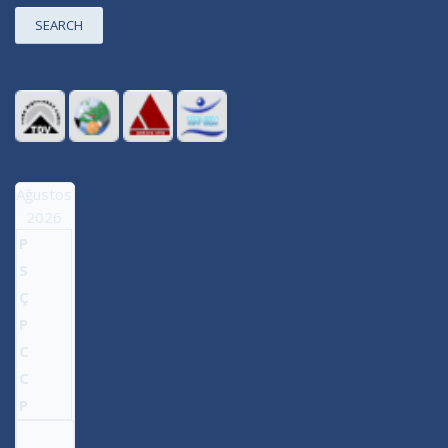
SEARCH
Ağustos
2026
P
S
Ç
P
C
C
P