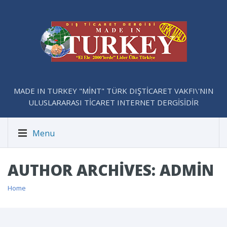
MADE IN TURKEY "MİNT" TÜRK DIŞTİCARET VAKFI\'NIN
ULUSLARARASI TİCARET INTERNET DERGİSİDİR
Menu
AUTHOR ARCHIVES: ADMIN
Home