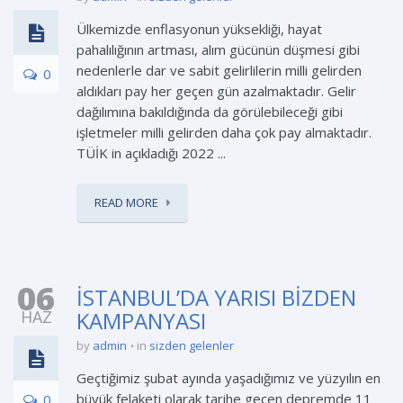
Ülkemizde enflasyonun yüksekliği, hayat
pahalılığının artması, alım gücünün düşmesi gibi
nedenlerle dar ve sabit gelirlilerin milli gelirden
0
aldıkları pay her geçen gün azalmaktadır. Gelir
dağılımına bakıldığında da görülebileceği gibi
işletmeler milli gelirden daha çok pay almaktadır.
TÜİK in açıkladığı 2022 ...
READ MORE
06
İSTANBUL’DA YARISI BİZDEN
HAZ
KAMPANYASI
by
admin
in
sizden gelenler
Geçtiğimiz şubat ayında yaşadığımız ve yüzyılın en
büyük felaketi olarak tarihe geçen depremde 11
0