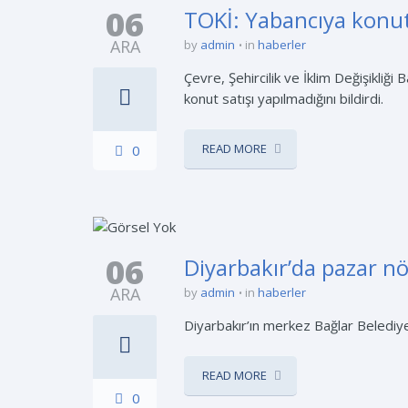
06
TOKİ: Yabancıya konut
ARA
by
admin
in
haberler
Çevre, Şehircilik ve İklim Değişikliğ
konut satışı yapılmadığını bildirdi.
READ MORE
0
06
Diyarbakır’da pazar nö
ARA
by
admin
in
haberler
Diyarbakır’ın merkez Bağlar Belediyes
READ MORE
0