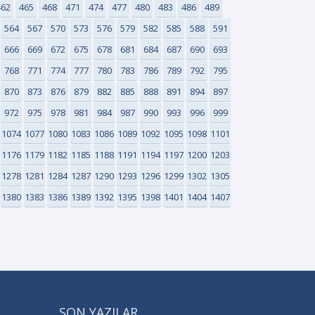
462
465
468
471
474
477
480
483
486
489
564
567
570
573
576
579
582
585
588
591
666
669
672
675
678
681
684
687
690
693
768
771
774
777
780
783
786
789
792
795
870
873
876
879
882
885
888
891
894
897
972
975
978
981
984
987
990
993
996
999
1074
1077
1080
1083
1086
1089
1092
1095
1098
1101
1176
1179
1182
1185
1188
1191
1194
1197
1200
1203
1278
1281
1284
1287
1290
1293
1296
1299
1302
1305
1380
1383
1386
1389
1392
1395
1398
1401
1404
1407
SON YAZILAR