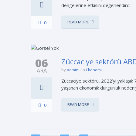
dengelerine etkisini değerlendirdi.
READ MORE
0
06
Züccaciye sektörü ABD
ARA
by
admin
in
Ekonomi
Züccaciye sektörü, 2022’yi yaklaşık 7
yaşanan ekonomik durgunluk nedeniyl
READ MORE
0