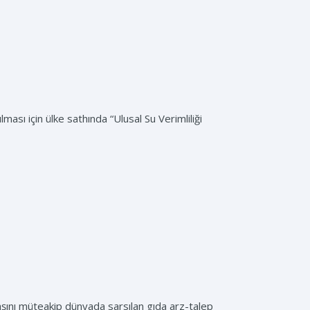
ması için ülke sathında “Ulusal Su Verimliliği
şını müteakip dünyada sarsılan gıda arz-talep