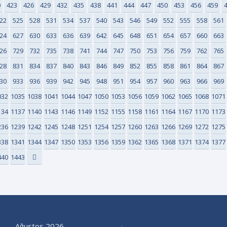
0
423
426
429
432
435
438
441
444
447
450
453
456
459
22
525
528
531
534
537
540
543
546
549
552
555
558
561
24
627
630
633
636
639
642
645
648
651
654
657
660
663
26
729
732
735
738
741
744
747
750
753
756
759
762
765
28
831
834
837
840
843
846
849
852
855
858
861
864
867
30
933
936
939
942
945
948
951
954
957
960
963
966
969
032
1035
1038
1041
1044
1047
1050
1053
1056
1059
1062
1065
1068
1071
134
1137
1140
1143
1146
1149
1152
1155
1158
1161
1164
1167
1170
1173
236
1239
1242
1245
1248
1251
1254
1257
1260
1263
1266
1269
1272
1275
338
1341
1344
1347
1350
1353
1356
1359
1362
1365
1368
1371
1374
1377
440
1443
Ağustos 2026
: