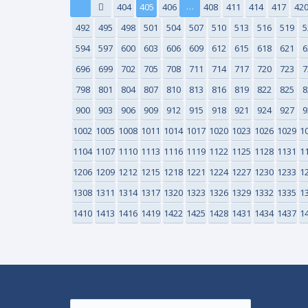
…
404
405
406
408
411
414
417
42
492
495
498
501
504
507
510
513
516
519
5
594
597
600
603
606
609
612
615
618
621
6
696
699
702
705
708
711
714
717
720
723
7
798
801
804
807
810
813
816
819
822
825
8
900
903
906
909
912
915
918
921
924
927
9
1002
1005
1008
1011
1014
1017
1020
1023
1026
1029
1
1104
1107
1110
1113
1116
1119
1122
1125
1128
1131
1
1206
1209
1212
1215
1218
1221
1224
1227
1230
1233
1
1308
1311
1314
1317
1320
1323
1326
1329
1332
1335
1
1410
1413
1416
1419
1422
1425
1428
1431
1434
1437
1