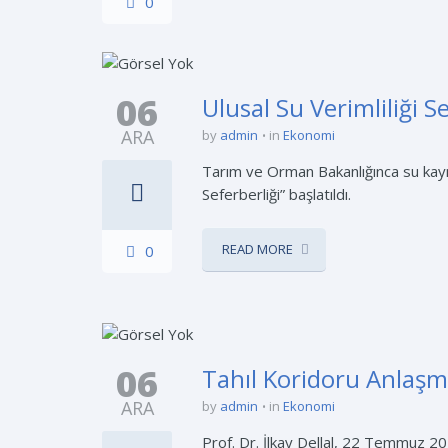
0
06
Ulusal Su Verimliliği Se
ARA
by
admin
in
Ekonomi
Tarım ve Orman Bakanlığınca su kaynak
Seferberliği” başlatıldı.
READ MORE
0
06
Tahıl Koridoru Anlaşma
ARA
by
admin
in
Ekonomi
Prof. Dr. İlkay Dellal, 22 Temmuz 2