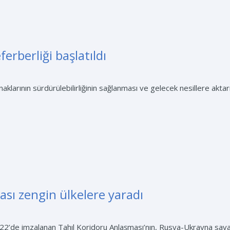
ferberliği başlatıldı
larının sürdürülebilirliğinin sağlanması ve gelecek nesillere aktarıl
sı zengin ülkelere yaradı
022’de imzalanan Tahıl Koridoru Anlaşması’nın, Rusya-Ukrayna sava