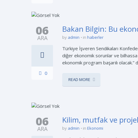
06
Bakan Bilgin: Bu ekon
ARA
by
admin
in
haberler
Türkiye İşveren Sendikaları Konfeder
diğer ekonomik sorunlar ve bilhassa
ekonomik program başarılı olacak.” d
0
READ MORE
06
Kilim, mutfak ve proje
ARA
by
admin
in
Ekonomi