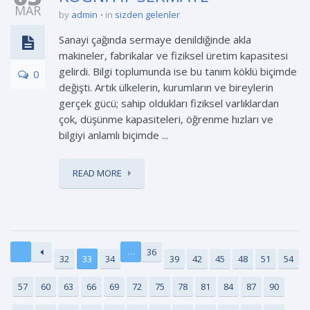
MAR
by
admin
in
sizden gelenler
Sanayi çağında sermaye denildiğinde akla
makineler, fabrikalar ve fiziksel üretim kapasitesi
gelirdi. Bilgi toplumunda ise bu tanım köklü biçimde
0
değişti. Artık ülkelerin, kurumların ve bireylerin
gerçek gücü; sahip oldukları fiziksel varlıklardan
çok, düşünme kapasiteleri, öğrenme hızları ve
bilgiyi anlamlı biçimde ...
READ MORE
…
36
32
33
34
39
42
45
48
51
54
57
60
63
66
69
72
75
78
81
84
87
90