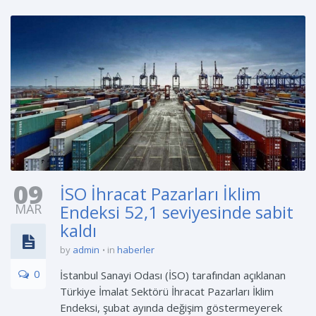
09
İSO İhracat Pazarları İklim
MAR
Endeksi 52,1 seviyesinde sabit
kaldı
by
admin
in
haberler
0
İstanbul Sanayi Odası (İSO) tarafından açıklanan
Türkiye İmalat Sektörü İhracat Pazarları İklim
Endeksi, şubat ayında değişim göstermeyerek