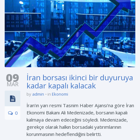
09
İran borsası ikinci bir duyuruya
MAR
kadar kapalı kalacak
by
admin
in
Ekonomi
İran’ın yarı resmi Tasnim Haber Ajansı’na göre İran
Ekonomi Bakanı Ali Medenizade, borsanın kapalı
0
kalmaya devam edeceğini söyledi. Medenizade,
gerekçe olarak halkın borsadaki yatırımlarının
korunmasının hedeflendiğini belirtti.