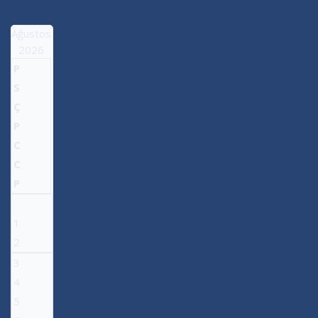
Ağustos
2026
P
S
Ç
P
C
C
P
1
2
3
4
5