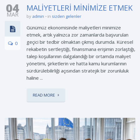
04
MALİYETLERİ MİNİMİZE ETMEK
MAR
by
admin
in
sizden gelenler
Günümüz ekonomisinde maliyetleri minimize
etmek, artık yalnızca zor zamanlarda başvurulan
geçici bir tedbir olmaktan çıkmış durumda. Küresel
0
rekabetin sertleştiği, finansmana erişimin zorlaştığı,
talep koşullarının dalgalandığı bir ortamda maliyet
yönetimi, şirketlerin ve hatta kamu kurumlarının
sürdürülebilirliği açısından stratejik bir zorunluluk
haline ...
READ MORE