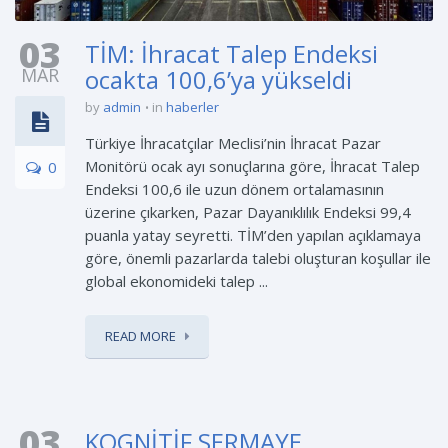
03
TİM: İhracat Talep Endeksi
MAR
ocakta 100,6’ya yükseldi
by
admin
in
haberler
Türkiye İhracatçılar Meclisi’nin İhracat Pazar
Monitörü ocak ayı sonuçlarına göre, İhracat Talep
0
Endeksi 100,6 ile uzun dönem ortalamasının
üzerine çıkarken, Pazar Dayanıklılık Endeksi 99,4
puanla yatay seyretti. TİM’den yapılan açıklamaya
göre, önemli pazarlarda talebi oluşturan koşullar ile
global ekonomideki talep ...
READ MORE
03
KOGNİTİF SERMAYE