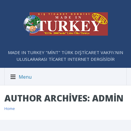
MADE IN TURKEY "MİNT" TÜRK DIŞTİCARET VAKFI\'NIN
ULUSLARARASI TİCARET INTERNET DERGİSİDİR
Menu
AUTHOR ARCHIVES: ADMIN
Home